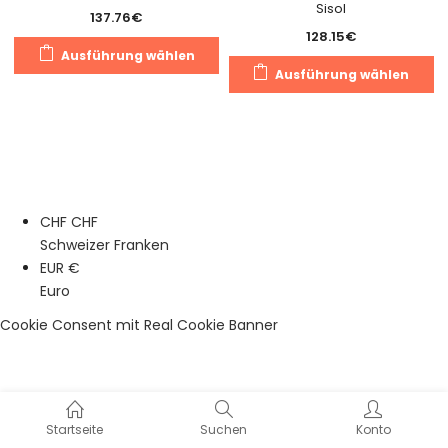
Sisol
137.76
€
128.15
€
Dieses
Ausführung wählen
Di
Produkt
Ausführung wählen
Pr
weist
we
mehrere
m
Varianten
Va
auf.
au
Die
Di
Optionen
CHF CHF
O
können
Schweizer Franken
k
auf
EUR €
a
der
Euro
de
Produktseite
Pr
gewählt
Cookie Consent mit Real Cookie Banner
g
werden
w
Startseite
Suchen
Konto