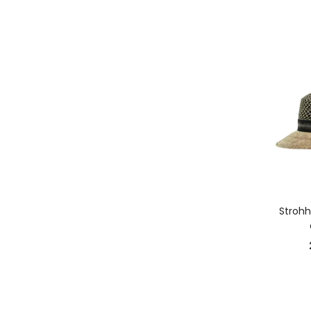
A
Strohh