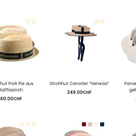
USFÜHRUNG WÄHLEN
AUSFÜHRUNG WÄHLEN
A
hut Pork Pie aus
Strohhut Canotier “Venezia”
Pana
Raffiastroh
geh
249.00
CHF
60.00
CHF