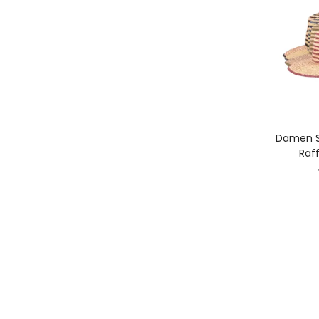
A
Damen 
Raff