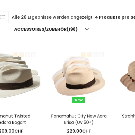
Alle 28 Ergebnisse werden angezeigt
4 Produkte pro S
ACCESSOIRES/ZUBEHÖR(198)
NEW
USFÜHRUNG WÄHLEN
AUSFÜHRUNG WÄHLEN
A
mahut Twisted –
Panamahut City New Aera
Stroh
edora Bogart
Brisa (UV 50+)
209.00
CHF
229.00
CHF