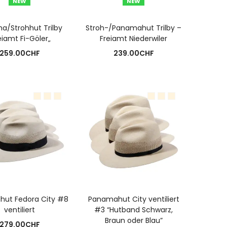
NEW
NEW
USFÜHRUNG WÄHLEN
AUSFÜHRUNG WÄHLEN
a/Strohhut Trilby
Stroh-/Panamahut Trilby –
eiamt Fi-Göler„
Freiamt Niederwiler
259.00
CHF
239.00
CHF
USFÜHRUNG WÄHLEN
AUSFÜHRUNG WÄHLEN
ut Fedora City #8
Panamahut City ventiliert
ventiliert
#3 “Hutband Schwarz,
Braun oder Blau”
279.00
CHF