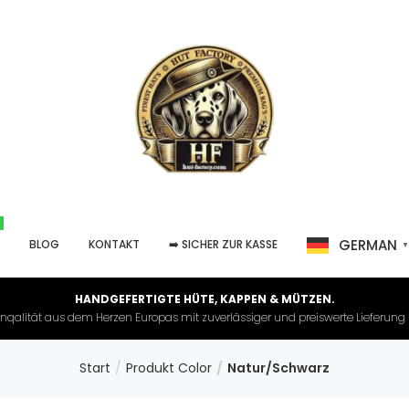
GERMAN
P
BLOG
KONTAKT
➡️ SICHER ZUR KASSE
HANDGEFERTIGTE HÜTE, KAPPEN & MÜTZEN.
nqalität aus dem Herzen Europas mit zuverlässiger und preiswerte Lieferung in 
Start
Produkt Color
Natur/Schwarz