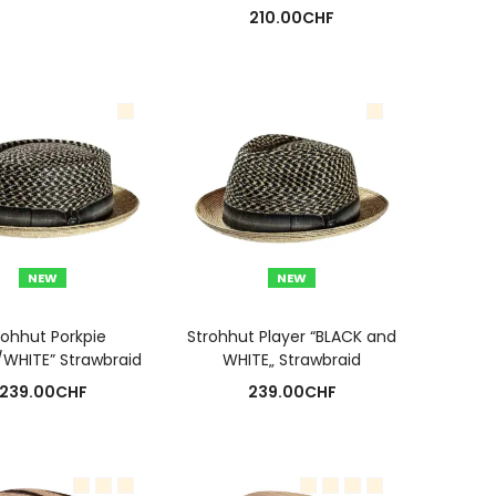
210.00
CHF
NEW
NEW
USFÜHRUNG WÄHLEN
AUSFÜHRUNG WÄHLEN
rohhut Porkpie
Strohhut Player “BLACK and
/WHITE” Strawbraid
WHITE„ Strawbraid
239.00
CHF
239.00
CHF