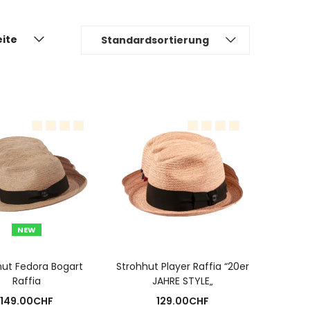
eite
Standardsortierung
NEW
USFÜHRUNG WÄHLEN
AUSFÜHRUNG WÄHLEN
hut Fedora Bogart
Strohhut Player Raffia “20er
Raffia
JAHRE STYLE„
149.00
CHF
129.00
CHF