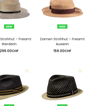
NEW
NEW
USFÜHRUNG WÄHLEN
AUSFÜHRUNG WÄHLEN
trohhut – Freiamt
Damen Strohhut – Freiamt
Werderin
Auwerin
299.00
CHF
159.00
CHF