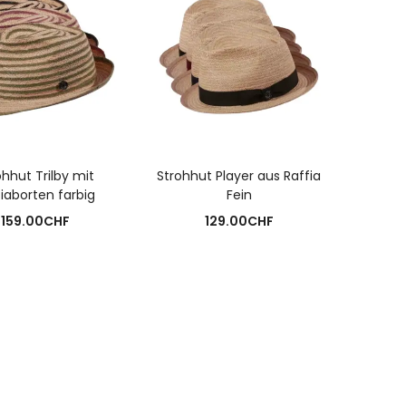
USFÜHRUNG WÄHLEN
AUSFÜHRUNG WÄHLEN
ohhut Trilby mit
Strohhut Player aus Raffia
iaborten farbig
Fein
159.00
CHF
129.00
CHF