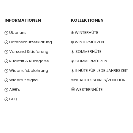
INFORMATIONEN
KOLLEKTIONEN
⨀ Über uns
❄️ WINTERHÜTE
⨀ Datenschutzerklärung
❄️ WINTERMÜTZEN
⨀ Versand & Lieferung
☀️ SOMMERHÜTE
⨀ Rücktritt & Rückgabe
☀️ SOMMERMÜTZEN
⨀ Widerrufsbelehrung
☀️❄️ HÜTE FÜR JEDE JAHRESZEIT
⨀ Widerruf digital
🧤🧣 ACCESSOIRES/ZUBEHÖR
⨀ AGB’s
🤠 WESTERNHÜTE
⨀ FAQ