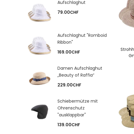
Aufschlaghut
79.00
CHF
Aufschlaghut "Romboid
Ribbon"
A
Strohh
169.00
CHF
Gn
Damen Aufschlaghut
„Beauty of Raffia“
229.00
CHF
Schiebermütze mit
Ohrenschutz
"ausklappbar"
139.00
CHF