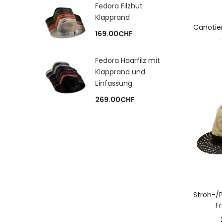
Fedora Filzhut
Klapprand
A
Canotie
169.00
CHF
Fedora Haarfilz mit
Klapprand und
Einfassung
269.00
CHF
A
Stroh-/
F