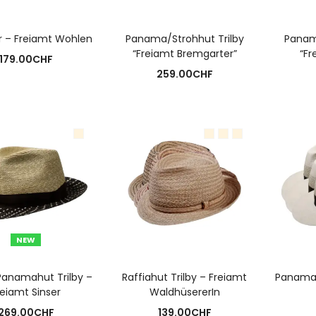
USFÜHRUNG WÄHLEN
AUSFÜHRUNG WÄHLEN
A
r – Freiamt Wohlen
Panama/Strohhut Trilby
Panam
“Freiamt Bremgarter”
“Fr
179.00
CHF
259.00
CHF
NEW
USFÜHRUNG WÄHLEN
AUSFÜHRUNG WÄHLEN
A
Panamahut Trilby –
Raffiahut Trilby – Freiamt
Panamah
reiamt Sinser
WaldhüsererIn
269.00
CHF
139.00
CHF