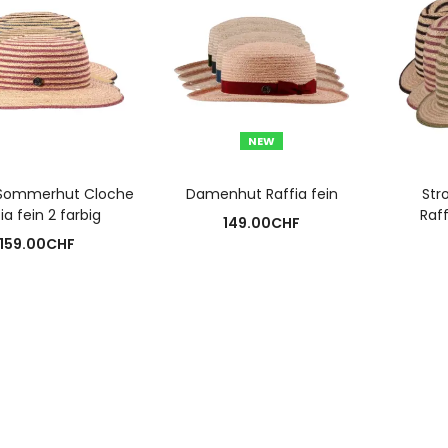
NEW
USFÜHRUNG WÄHLEN
AUSFÜHRUNG WÄHLEN
A
Sommerhut Cloche
Damenhut Raffia fein
Str
ia fein 2 farbig
Raff
149.00
CHF
159.00
CHF