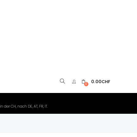
0.00
CHF
▼
0
der CH, nach DE, AT, FR, IT.