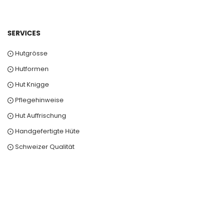
SERVICES
⨀ Hutgrösse
⨀ Hutformen
⨀ Hut Knigge
⨀ Pflegehinweise
⨀ Hut Auffrischung
⨀ Handgefertigte Hüte
⨀ Schweizer Qualität
0