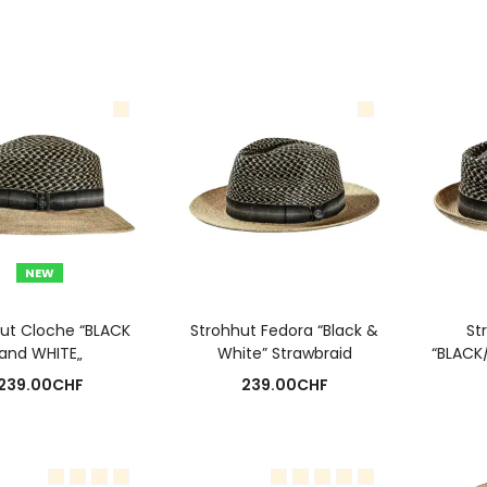
NEW
USFÜHRUNG WÄHLEN
AUSFÜHRUNG WÄHLEN
A
ut Cloche “BLACK
Strohhut Fedora “Black &
St
and WHITE„
White” Strawbraid
“BLACK
239.00
CHF
239.00
CHF