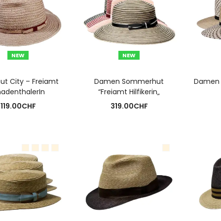
NEW
NEW
USFÜHRUNG WÄHLEN
AUSFÜHRUNG WÄHLEN
A
ut City – Freiamt
Damen Sommerhut
Damen S
adenthalerIn
“Freiamt Hilfikerin„
119.00
CHF
319.00
CHF