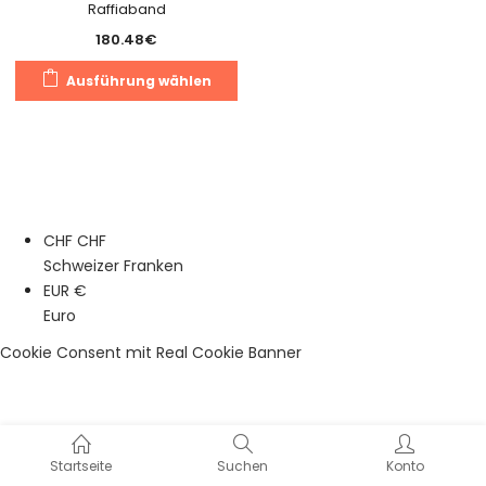
Raffiaband
180.48
€
Dieses
Ausführung wählen
Produkt
weist
mehrere
Varianten
auf.
Die
CHF CHF
Optionen
Schweizer Franken
können
EUR €
auf
Euro
der
Produktseite
Cookie Consent mit Real Cookie Banner
gewählt
werden
Startseite
Suchen
Konto