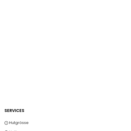
SERVICES
⨀ Hutgrösse