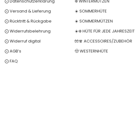
⨀ Datenschutzerklärung
❄️ WINTERMÜTZEN
⨀ Versand & Lieferung
☀️ SOMMERHÜTE
⨀ Rücktritt & Rückgabe
☀️ SOMMERMÜTZEN
⨀ Widerrufsbelehrung
☀️❄️ HÜTE FÜR JEDE JAHRESZEIT
⨀ Widerruf digital
🧤🧣 ACCESSOIRES/ZUBEHÖR
⨀ AGB’s
🤠 WESTERNHÜTE
⨀ FAQ