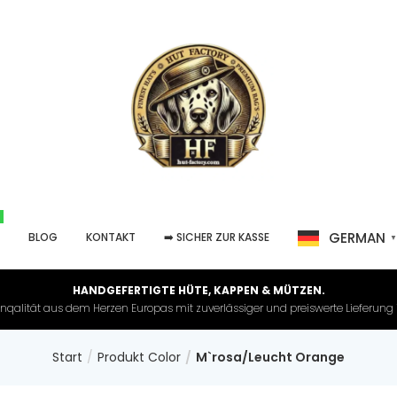
GERMAN
P
BLOG
KONTAKT
➡️ SICHER ZUR KASSE
HANDGEFERTIGTE HÜTE, KAPPEN & MÜTZEN.
nqalität aus dem Herzen Europas mit zuverlässiger und preiswerte Lieferung in 
Start
Produkt Color
M`rosa/Leucht Orange