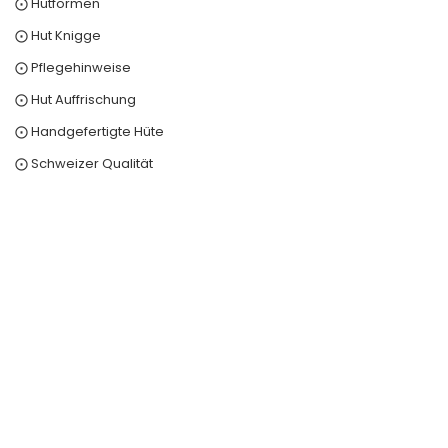
⨀ Hutformen
⨀ Hut Knigge
⨀ Pflegehinweise
⨀ Hut Auffrischung
⨀ Handgefertigte Hüte
⨀ Schweizer Qualität
0