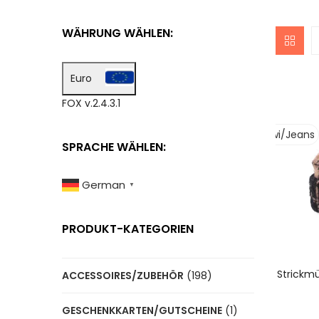
WÄHRUNG WÄHLEN:
Euro
FOX v.2.4.3.1
Camel/Nero
Kiwi/Jeans
SPRACHE WÄHLEN:
German
▼
PRODUKT-KATEGORIEN
A
Strickm
ACCESSOIRES/ZUBEHÖR
(198)
GESCHENKKARTEN/GUTSCHEINE
(1)