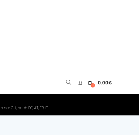
0.00
€
▼
0
der CH, nach DE, AT, FR, IT.