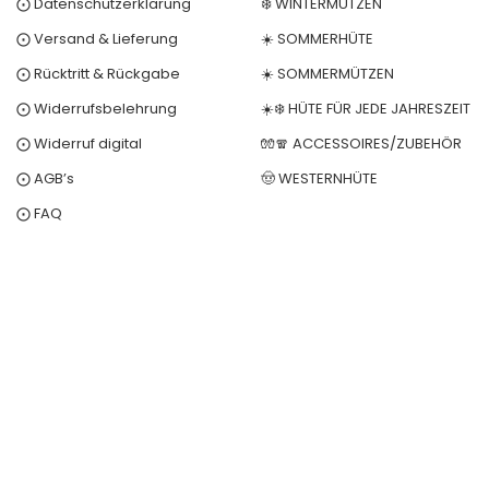
⨀ Datenschutzerklärung
❄️ WINTERMÜTZEN
⨀ Versand & Lieferung
☀️ SOMMERHÜTE
⨀ Rücktritt & Rückgabe
☀️ SOMMERMÜTZEN
⨀ Widerrufsbelehrung
☀️❄️ HÜTE FÜR JEDE JAHRESZEIT
⨀ Widerruf digital
🧤🧣 ACCESSOIRES/ZUBEHÖR
⨀ AGB’s
🤠 WESTERNHÜTE
⨀ FAQ