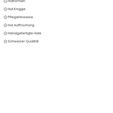
⨀ Hutformen
⨀ Hut Knigge
⨀ Pflegehinweise
⨀ Hut Auffrischung
⨀ Handgefertigte Hüte
⨀ Schweizer Qualität
0