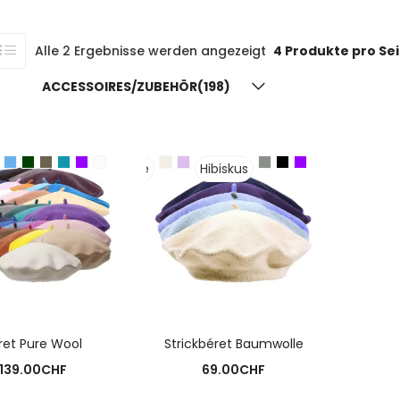
Alle 2 Ergebnisse werden angezeigt
4 Produkte pro Se
ACCESSOIRES/ZUBEHÖR(198)
D'Marine
Hibiskus
USFÜHRUNG WÄHLEN
AUSFÜHRUNG WÄHLEN
ret Pure Wool
Strickbéret Baumwolle
139.00
CHF
69.00
CHF