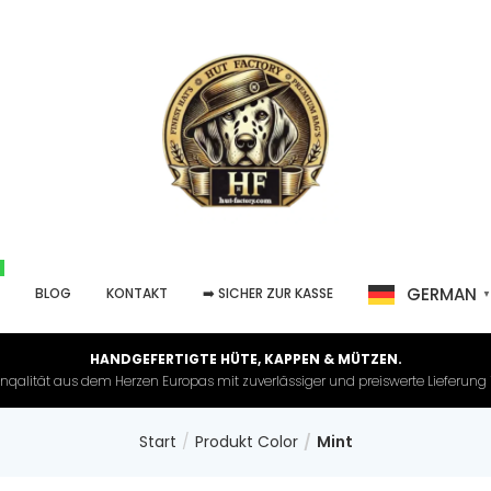
GERMAN
P
BLOG
KONTAKT
➡️ SICHER ZUR KASSE
HANDGEFERTIGTE HÜTE, KAPPEN & MÜTZEN.
nqalität aus dem Herzen Europas mit zuverlässiger und preiswerte Lieferung in 
Start
Produkt Color
Mint