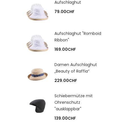
Aufschlaghut
79.00
CHF
Aufschlaghut "Romboid
Ribbon"
169.00
CHF
Damen Aufschlaghut
„Beauty of Raffia“
229.00
CHF
Schiebermütze mit
Ohrenschutz
"ausklappbar"
139.00
CHF