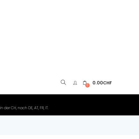
0.00
CHF
▼
0
der CH, nach DE, AT, FR, IT.