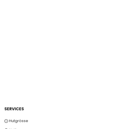
SERVICES
⨀ Hutgrösse