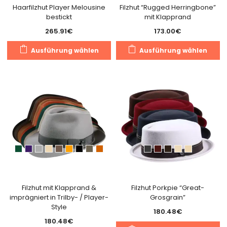
g
Haarfilzhut Player Melousine
Filzhut “Rugged Herringbone”
werden
bestickt
mit Klapprand
w
265.91
€
173.00
€
Dieses
Di
Ausführung wählen
Ausführung wählen
Produkt
Pr
weist
we
mehrere
m
Varianten
Va
auf.
au
Die
Di
Optionen
O
können
k
auf
a
der
de
Produktseite
Pr
gewählt
g
Filzhut mit Klapprand &
Filzhut Porkpie “Great-
imprägniert in Trilby- / Player-
Grosgrain”
werden
w
Style
180.48
€
180.48
€
Di