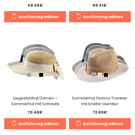
48.06
€
69.41
€
Dieses
Di
Ausführung wählen
Ausführung wählen
Produkt
Pr
weist
we
mehrere
m
Varianten
Va
auf.
au
Die
Di
Optionen
O
können
k
auf
a
der
de
Produktseite
Pr
gewählt
g
Liegestuhlhut Damen –
Sommerhut Fedora Traveler
Sommerhut mit Schlaufe
mit breiter Garnitur
werden
w
70.48
€
73.69
€
Dieses
Di
Ausführung wählen
Ausführung wählen
Produkt
Pr