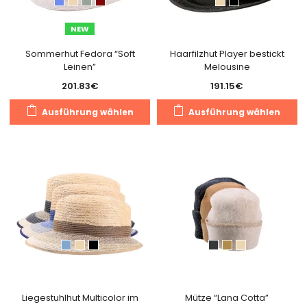
auf
a
der
de
NEW
Produktseite
Pr
gewählt
g
Sommerhut Fedora “Soft
Haarfilzhut Player bestickt
Leinen”
Melousine
werden
w
201.83
€
191.15
€
Dieses
Di
Ausführung wählen
Ausführung wählen
Produkt
Pr
weist
we
mehrere
m
Varianten
Va
auf.
au
Die
Di
Optionen
O
können
k
auf
a
der
de
Produktseite
Pr
gewählt
g
Liegestuhlhut Multicolor im
Mütze “Lana Cotta”