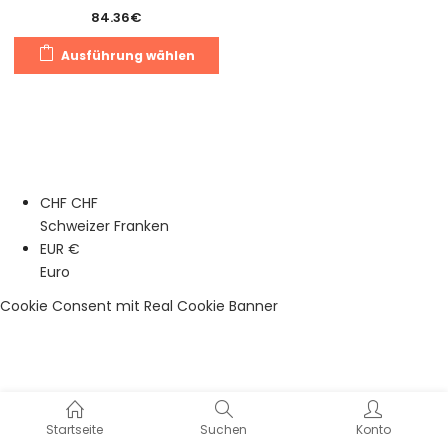
84.36
€
Dieses
Ausführung wählen
Produkt
weist
mehrere
Varianten
auf.
Die
CHF CHF
Optionen
Schweizer Franken
können
EUR €
auf
Euro
der
Produktseite
Cookie Consent mit Real Cookie Banner
gewählt
werden
Startseite
Suchen
Konto