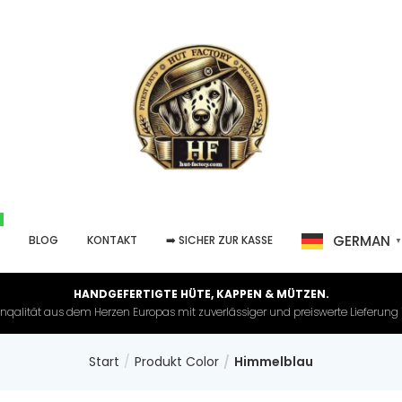
GERMAN
P
BLOG
KONTAKT
➡️ SICHER ZUR KASSE
HANDGEFERTIGTE HÜTE, KAPPEN & MÜTZEN.
nqalität aus dem Herzen Europas mit zuverlässiger und preiswerte Lieferung in 
Start
Produkt Color
Himmelblau