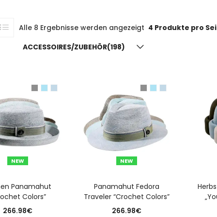
Alle 8 Ergebnisse werden angezeigt
4 Produkte pro Se
ACCESSOIRES/ZUBEHÖR(198)
NEW
NEW
USFÜHRUNG WÄHLEN
AUSFÜHRUNG WÄHLEN
A
en Panamahut
Panamahut Fedora
Herbs
rochet Colors”
Traveler “Crochet Colors”
„Yo
266.98
€
266.98
€