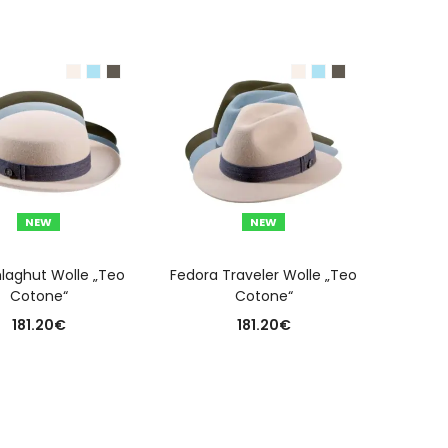
NEW
NEW
USFÜHRUNG WÄHLEN
AUSFÜHRUNG WÄHLEN
laghut Wolle „Teo
Fedora Traveler Wolle „Teo
Cotone“
Cotone“
181.20
€
181.20
€