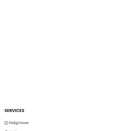
SERVICES
⨀ Hutgrösse