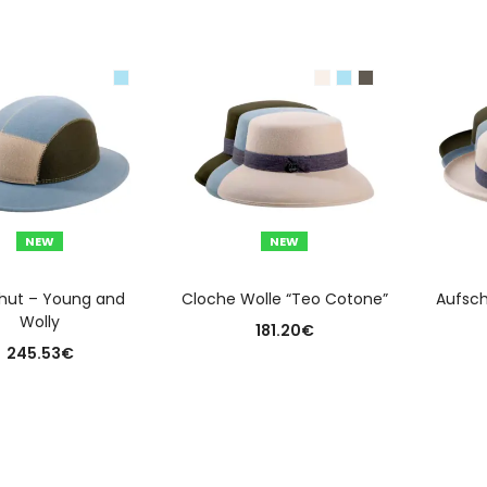
NEW
NEW
USFÜHRUNG WÄHLEN
AUSFÜHRUNG WÄHLEN
A
ihut – Young and
Cloche Wolle “Teo Cotone”
Aufsch
Wolly
181.20
€
245.53
€