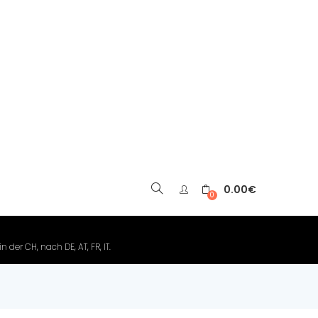
0.00
€
▼
0
der CH, nach DE, AT, FR, IT.