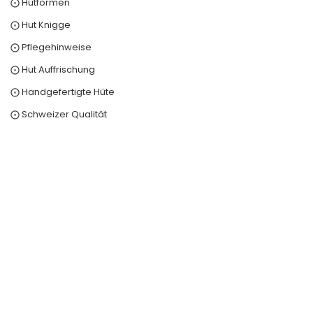
⨀ Hutformen
⨀ Hut Knigge
⨀ Pflegehinweise
⨀ Hut Auffrischung
⨀ Handgefertigte Hüte
⨀ Schweizer Qualität
0