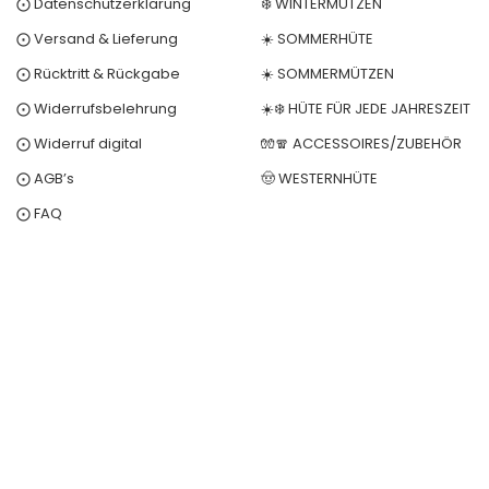
⨀ Datenschutzerklärung
❄️ WINTERMÜTZEN
⨀ Versand & Lieferung
☀️ SOMMERHÜTE
⨀ Rücktritt & Rückgabe
☀️ SOMMERMÜTZEN
⨀ Widerrufsbelehrung
☀️❄️ HÜTE FÜR JEDE JAHRESZEIT
⨀ Widerruf digital
🧤🧣 ACCESSOIRES/ZUBEHÖR
⨀ AGB’s
🤠 WESTERNHÜTE
⨀ FAQ