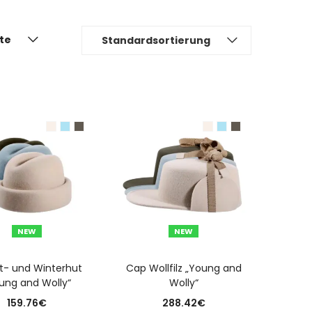
ite
Standardsortierung
NEW
NEW
USFÜHRUNG WÄHLEN
AUSFÜHRUNG WÄHLEN
t- und Winterhut
Cap Wollfilz „Young and
ung and Wolly“
Wolly“
159.76
€
288.42
€