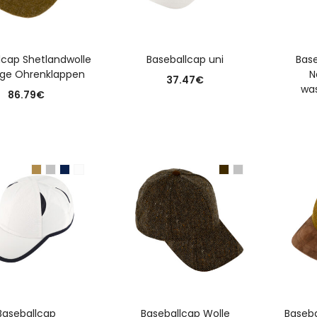
USFÜHRUNG WÄHLEN
AUSFÜHRUNG WÄHLEN
A
lcap Shetlandwolle
Baseballcap uni
Base
ge Ohrenklappen
N
37.47
€
wa
86.79
€
USFÜHRUNG WÄHLEN
AUSFÜHRUNG WÄHLEN
A
Baseballcap
Baseballcap Wolle
Baseba