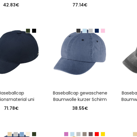
42.83
€
77.14
€
USFÜHRUNG WÄHLEN
AUSFÜHRUNG WÄHLEN
A
Baseballcap
Baseballcap gewaschene
Baseba
ionsmaterial uni
Baumwolle kurzer Schirm
Baumwo
71.78
€
38.55
€