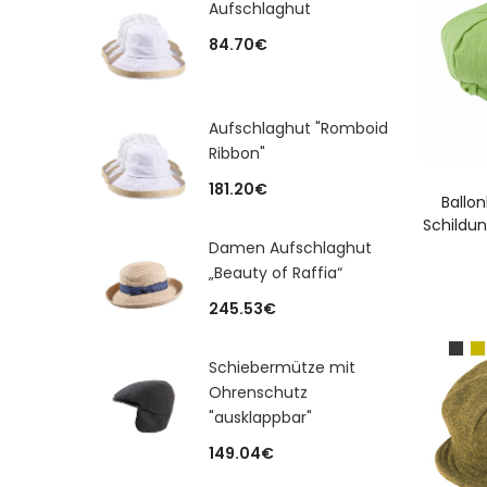
Aufschlaghut
84.70
€
Aufschlaghut "Romboid
Ribbon"
181.20
€
A
Ballo
Schildun
Damen Aufschlaghut
„Beauty of Raffia“
245.53
€
Schiebermütze mit
Ohrenschutz
"ausklappbar"
149.04
€