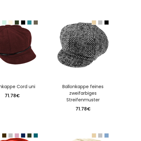
USFÜHRUNG WÄHLEN
AUSFÜHRUNG WÄHLEN
onkappe Cord uni
Ballonkappe feines
zweifarbiges
71.78
€
Streifenmuster
71.78
€