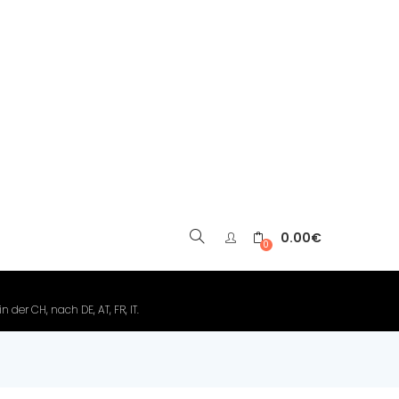
0.00
€
▼
0
der CH, nach DE, AT, FR, IT.