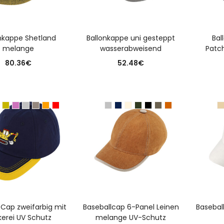
USFÜHRUNG WÄHLEN
AUSFÜHRUNG WÄHLEN
A
nkappe Shetland
Ballonkappe uni gesteppt
Bal
melange
wasserabweisend
Patc
80.36
€
52.48
€
USFÜHRUNG WÄHLEN
AUSFÜHRUNG WÄHLEN
A
 Cap zweifarbig mit
Baseballcap 6-Panel Leinen
Basebal
kerei UV Schutz
melange UV-Schutz