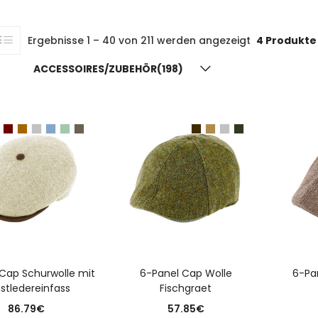
Ergebnisse 1 – 40 von 211 werden angezeigt
4 Produkte 
ACCESSOIRES/ZUBEHÖR(198)
USFÜHRUNG WÄHLEN
AUSFÜHRUNG WÄHLEN
A
Cap Schurwolle mit
6-Panel Cap Wolle
6-Pa
stledereinfass
Fischgraet
86.79
€
57.85
€