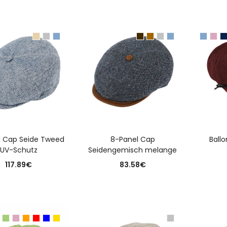
USFÜHRUNG WÄHLEN
AUSFÜHRUNG WÄHLEN
A
l Cap Seide Tweed
8-Panel Cap
Ball
UV-Schutz
Seidengemisch melange
117.89
€
83.58
€