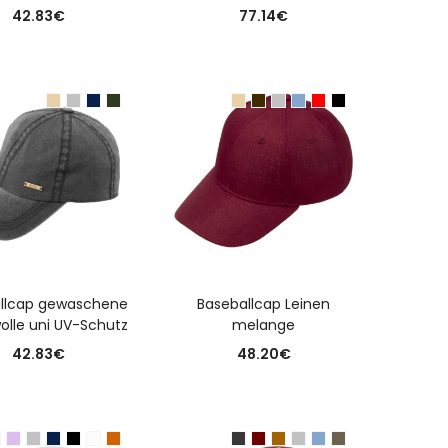
42.83
€
77.14
€
USFÜHRUNG WÄHLEN
AUSFÜHRUNG WÄHLEN
llcap gewaschene
Baseballcap Leinen
lle uni UV-Schutz
melange
42.83
€
48.20
€