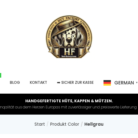
GERMAN
P
BLOG
KONTAKT
➡️ SICHER ZUR KASSE
HANDGEFERTIGTE HÜTE, KAPPEN & MÜTZEN.
nqalität aus dem Herzen Europas mit zuverlässiger und preiswerte Lieferung in 
Start
Produkt Color
Hellgrau