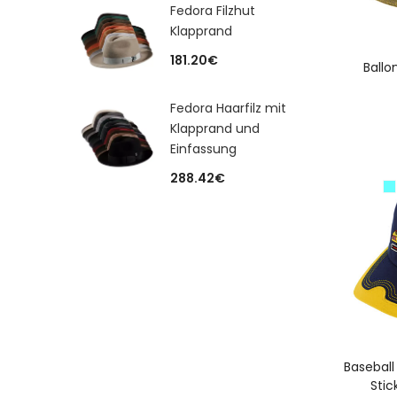
Fedora Filzhut
Klapprand
A
181.20
€
Ballo
Fedora Haarfilz mit
Klapprand und
Einfassung
288.42
€
A
Baseball
Stic