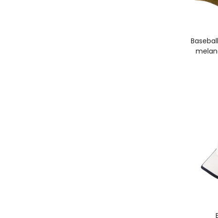
A
Basebal
melan
A