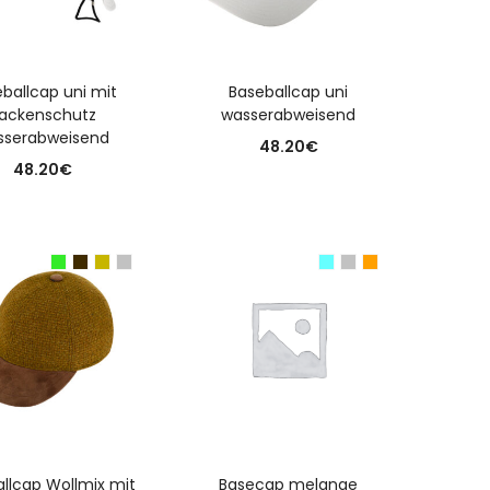
USFÜHRUNG WÄHLEN
AUSFÜHRUNG WÄHLEN
ballcap uni mit
Baseballcap uni
ackenschutz
wasserabweisend
sserabweisend
48.20
€
48.20
€
USFÜHRUNG WÄHLEN
AUSFÜHRUNG WÄHLEN
llcap Wollmix mit
Basecap melange