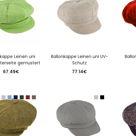
USFÜHRUNG WÄHLEN
AUSFÜHRUNG WÄHLEN
A
nkappe Leinen uni
Ballonkappe Leinen uni UV-
Ball
terseite gemustert
Schutz
67.49
€
77.14
€