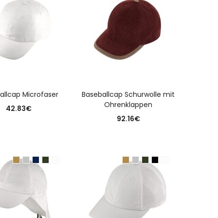
USFÜHRUNG WÄHLEN
AUSFÜHRUNG WÄHLEN
allcap Microfaser
Baseballcap Schurwolle mit
Ohrenklappen
42.83
€
92.16
€