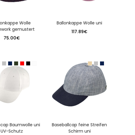
USFÜHRUNG WÄHLEN
AUSFÜHRUNG WÄHLEN
lonkappe Wolle
Ballonkappe Wolle uni
hwork gemustert
117.89
€
75.00
€
USFÜHRUNG WÄHLEN
AUSFÜHRUNG WÄHLEN
lcap Baumwolle uni
Baseballcap feine Streifen
UV-Schutz
Schirm uni