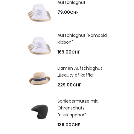
Aufschlaghut
79.00
CHF
Aufschlaghut "Romboid
Ribbon"
169.00
CHF
Damen Aufschlaghut
„Beauty of Raffia“
229.00
CHF
Schiebermütze mit
Ohrenschutz
"ausklappbar"
139.00
CHF