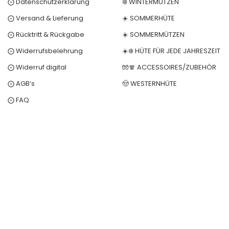
⨀ Datenschutzerklärung
❄️ WINTERMÜTZEN
⨀ Versand & Lieferung
☀️ SOMMERHÜTE
⨀ Rücktritt & Rückgabe
☀️ SOMMERMÜTZEN
⨀ Widerrufsbelehrung
☀️❄️ HÜTE FÜR JEDE JAHRESZEIT
⨀ Widerruf digital
🧤🧣 ACCESSOIRES/ZUBEHÖR
⨀ AGB’s
🤠 WESTERNHÜTE
⨀ FAQ