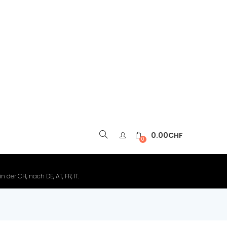
0.00
CHF
▼
0
der CH, nach DE, AT, FR, IT.