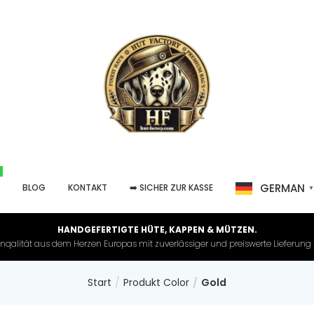
GERMAN
P
BLOG
KONTAKT
➡️ SICHER ZUR KASSE
HANDGEFERTIGTE HÜTE, KAPPEN & MÜTZEN.
nqalität aus dem Herzen Europas mit zuverlässiger und preiswerte Lieferung in 
Start
Produkt Color
Gold