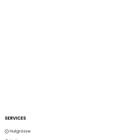
SERVICES
⨀ Hutgrösse