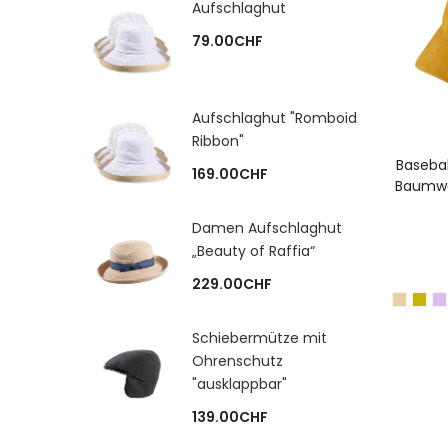
Aufschlaghut
79.00
CHF
Aufschlaghut "Romboid
Ribbon"
A
Baseba
169.00
CHF
Baumwo
Damen Aufschlaghut
„Beauty of Raffia“
229.00
CHF
Schiebermütze mit
Ohrenschutz
"ausklappbar"
139.00
CHF