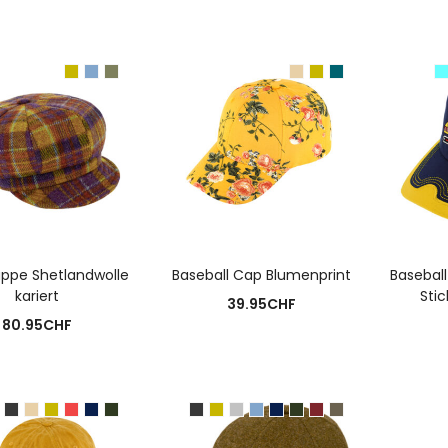
USFÜHRUNG WÄHLEN
AUSFÜHRUNG WÄHLEN
A
appe Shetlandwolle
Baseball Cap Blumenprint
Baseball
kariert
Stic
39.95
CHF
80.95
CHF