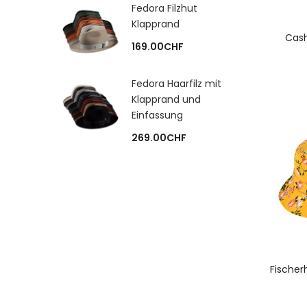
Fedora Filzhut
Klapprand
A
Cash
169.00
CHF
Fedora Haarfilz mit
Klapprand und
Einfassung
269.00
CHF
A
Fische