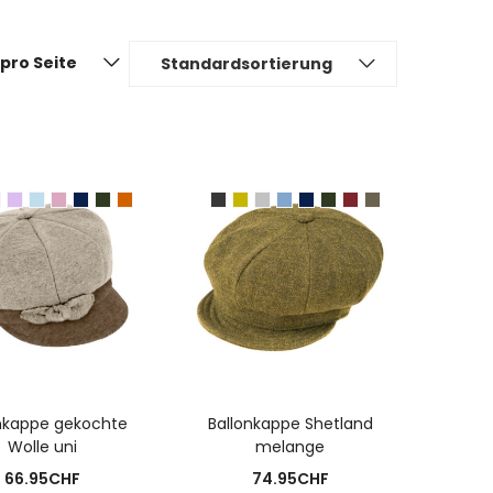
pro Seite
Standardsortierung
USFÜHRUNG WÄHLEN
AUSFÜHRUNG WÄHLEN
nkappe gekochte
Ballonkappe Shetland
Wolle uni
melange
66.95
CHF
74.95
CHF