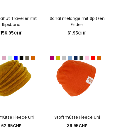
USFÜHRUNG WÄHLEN
AUSFÜHRUNG WÄHLEN
hut Traveller mit
Schal melange mit Spitzen
Ripsband
Enden
156.95
CHF
61.95
CHF
USFÜHRUNG WÄHLEN
AUSFÜHRUNG WÄHLEN
mütze Fleece uni
Stoffmütze Fleece uni
62.95
CHF
39.95
CHF