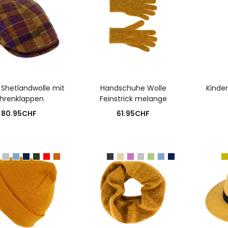
USFÜHRUNG WÄHLEN
AUSFÜHRUNG WÄHLEN
A
 Shetlandwolle mit
Handschuhe Wolle
Kinder
hrenklappen
Feinstrick melange
80.95
CHF
61.95
CHF