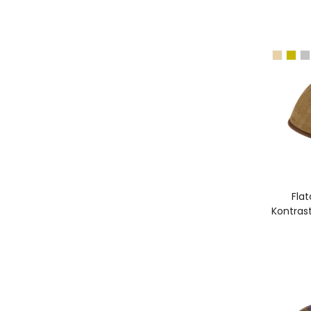
A
Fla
Kontras