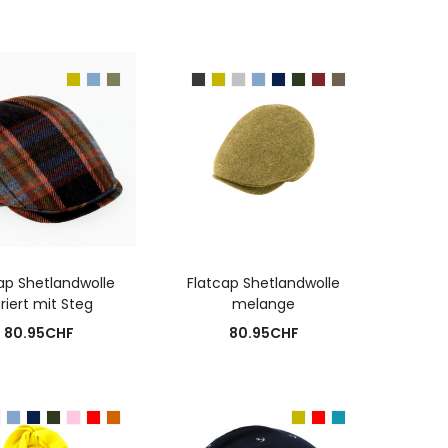
USFÜHRUNG WÄHLEN
AUSFÜHRUNG WÄHLEN
ap Shetlandwolle
Flatcap Shetlandwolle
riert mit Steg
melange
80.95
CHF
80.95
CHF