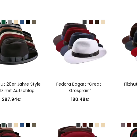
USFÜHRUNG WÄHLEN
AUSFÜHRUNG WÄHLEN
A
ut 20er Jahre Style
Fedora Bogart “Great-
Filzhu
ilz mit Aufschlag
Grosgrain”
297.94
€
180.48
€