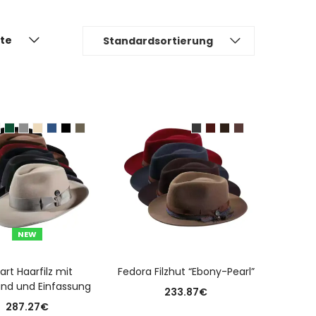
ite
Standardsortierung
NEW
USFÜHRUNG WÄHLEN
AUSFÜHRUNG WÄHLEN
art Haarfilz mit
Fedora Filzhut “Ebony-Pearl”
and und Einfassung
233.87
€
287.27
€