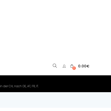
0.00
€
▼
0
der CH, nach DE, AT, FR, IT.