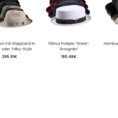
USFÜHRUNG WÄHLEN
AUSFÜHRUNG WÄHLEN
A
hut mit Klapprand in
Filzhut Porkpie “Great-
Homburg
 oder Trilby-Style
Grosgrain”
265.91
€
180.48
€