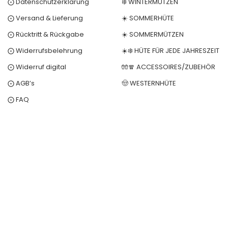
⨀ Datenschutzerklärung
❄️ WINTERMÜTZEN
⨀ Versand & Lieferung
☀️ SOMMERHÜTE
⨀ Rücktritt & Rückgabe
☀️ SOMMERMÜTZEN
⨀ Widerrufsbelehrung
☀️❄️ HÜTE FÜR JEDE JAHRESZEIT
⨀ Widerruf digital
🧤🧣 ACCESSOIRES/ZUBEHÖR
⨀ AGB’s
🤠 WESTERNHÜTE
⨀ FAQ