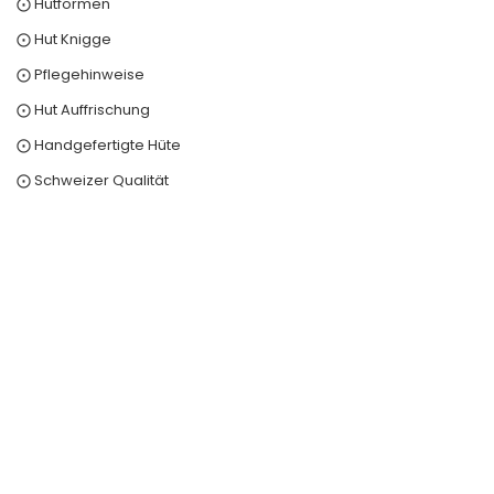
⨀ Hutformen
⨀ Hut Knigge
⨀ Pflegehinweise
⨀ Hut Auffrischung
⨀ Handgefertigte Hüte
⨀ Schweizer Qualität
0