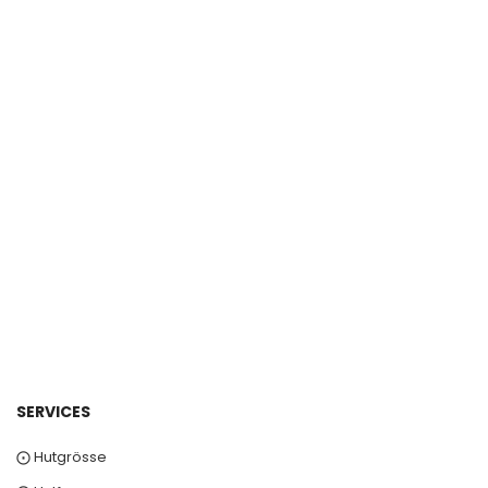
SERVICES
⨀ Hutgrösse