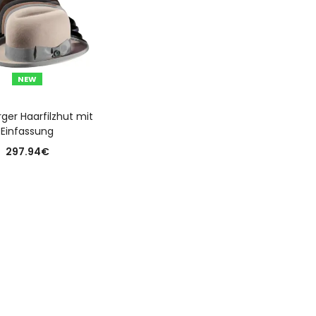
NEW
USFÜHRUNG WÄHLEN
er Haarfilzhut mit
Einfassung
297.94
€