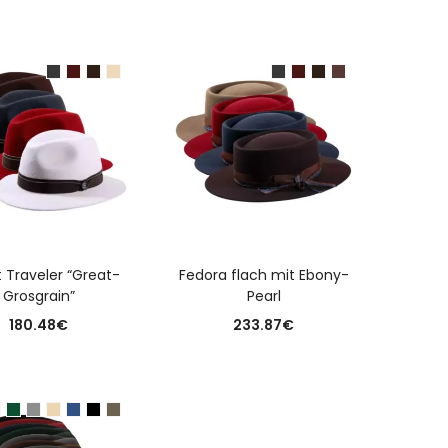
USFÜHRUNG WÄHLEN
AUSFÜHRUNG WÄHLEN
t Traveler “Great-
Fedora flach mit Ebony-
Grosgrain”
Pearl
180.48
€
233.87
€