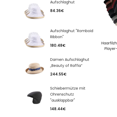
Aufschlaghut
84.36
€
Aufschlaghut "Romboid
Ribbon"
A
Haarfilz
180.48
€
Player-
Damen Aufschlaghut
„Beauty of Raffia“
244.55
€
Schiebermütze mit
Ohrenschutz
"ausklappbar"
148.44
€