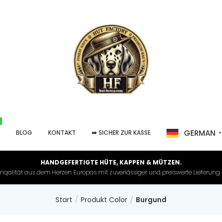
GERMAN
P
BLOG
KONTAKT
➡️ SICHER ZUR KASSE
HANDGEFERTIGTE HÜTE, KAPPEN & MÜTZEN.
nqalität aus dem Herzen Europas mit zuverlässiger und preiswerte Lieferung in 
Start
Produkt Color
Burgund