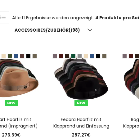
Alle 11 Ergebnisse werden angezeigt
4 Produkte pro Se
ACCESSOIRES/ZUBEHÖR(198)
NEW
NEW
USFÜHRUNG WÄHLEN
AUSFÜHRUNG WÄHLEN
A
rt Haarfilz mit
Fedora Haarfilz mit
Bog
and (imprägniert)
Klapprand und Einfassung
Klappr
276.59
€
287.27
€