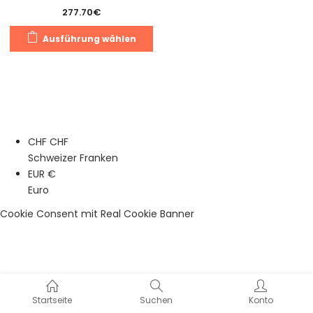
277.70
€
Dieses
Ausführung wählen
Produkt
weist
mehrere
Varianten
auf.
Die
CHF CHF
Optionen
Schweizer Franken
können
EUR €
auf
Euro
der
Produktseite
Cookie Consent mit Real Cookie Banner
gewählt
werden
Startseite
Suchen
Konto