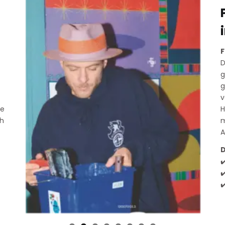
F
D
g
g
v
ie
H
ch
m
A
D
✔
✔
✔