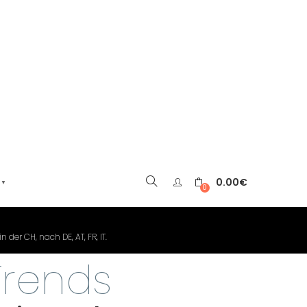
0.00
€
▼
0
er
der CH, nach DE, AT, FR, IT.
rends