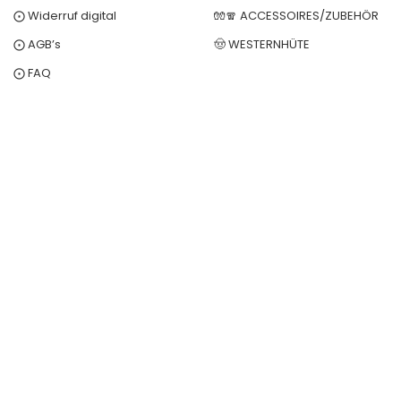
⨀ Widerruf digital
🧤🧣 ACCESSOIRES/ZUBEHÖR
⨀ AGB’s
🤠 WESTERNHÜTE
⨀ FAQ