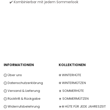
✔️ Kombinierbar mit jedem Sommerlook
INFORMATIONEN
KOLLEKTIONEN
⨀ Über uns
❄️ WINTERHÜTE
⨀ Datenschutzerklärung
❄️ WINTERMÜTZEN
⨀ Versand & Lieferung
☀️ SOMMERHÜTE
⨀ Rücktritt & Rückgabe
☀️ SOMMERMÜTZEN
⨀ Widerrufsbelehrung
☀️❄️ HÜTE FÜR JEDE JAHRESZEIT