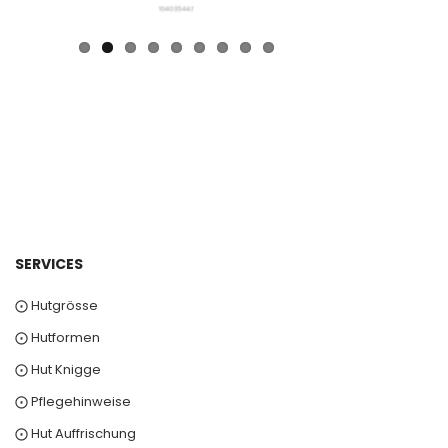
SERVICES
⨀ Hutgrösse
⨀ Hutformen
⨀ Hut Knigge
⨀ Pflegehinweise
⨀ Hut Auffrischung