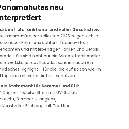
Panamahutes neu
interpretiert
arbenfroh, funktional und voller Geschichte.
ie Panamahüte der Kollektion 2025 zeigen sich in
anz neuer Form: aus echtem Toquilla-Stroh
eflochten und mit lebendigen Farben und Details
eredelt. Sie sind nicht nur ein Symbol traditioneller
andwerkskunst aus Ecuador, sondern auch ein
odisches Highlight – für alle, die auf Reisen wie im
lltag einen stilvollen Auftritt schätzen.
ein Statement für Sommer und Stil:
️ Original Toquilla-Stroh mit UV-Schutz
️ Leicht, formbar & langlebig
️ Kunstvoller Blickfang mit Tradition