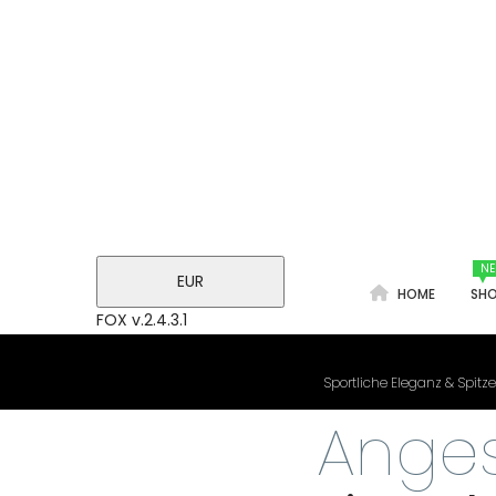
NE
EUR
HOME
SH
FOX v.2.4.3.1
S
Sportliche Eleganz & Spitze
Ange