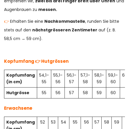
empfehlen wir,
zwei bis drei Finger breit über Ohren
und
Augenbrauen zu
messen.
👉
Erhalten Sie eine
Nachkommastelle
, runden Sie bitte
stets auf den
nächstgrösseren Zentimeter
auf (z. B.
58,5 cm → 59 cm).
Kopfumfang 👉 Hutgrössen
Kopfumfang
54,1–
55,1–
56,1–
57,1–
58,1–
59,1–
60,
(in cm)
55
56
57
58
59
60
61
Hutgrösse
55
56
57
58
59
60
61
Erwachsene
Kopfumfang
52
53
54
55
56
57
58
59
6
(in cm)