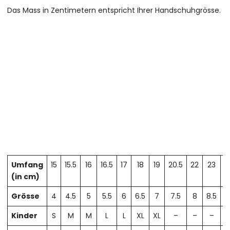
Das Mass in Zentimetern entspricht Ihrer Handschuhgrösse.
Umfang
15
15.5
16
16.5
17
18
19
20.5
22
23
2
(in cm)
Grösse
4
4.5
5
5.5
6
6.5
7
7.5
8
8.5
Kinder
S
M
M
L
L
XL
XL
–
–
–