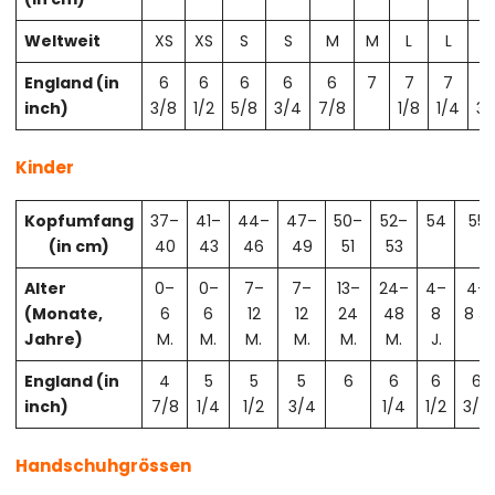
Weltweit
XS
XS
S
S
M
M
L
L
X
England (in
6
6
6
6
6
7
7
7
7
inch)
3/8
1/2
5/8
3/4
7/8
1/8
1/4
3/
Kinder
Kopfumfang
37–
41–
44–
47–
50–
52–
54
55
(in cm)
40
43
46
49
51
53
Alter
0–
0–
7–
7–
13–
24–
4–
4–
(Monate,
6
6
12
12
24
48
8
8 J.
Jahre)
M.
M.
M.
M.
M.
M.
J.
England (in
4
5
5
5
6
6
6
6
inch)
7/8
1/4
1/2
3/4
1/4
1/2
3/4
Handschuhgrössen