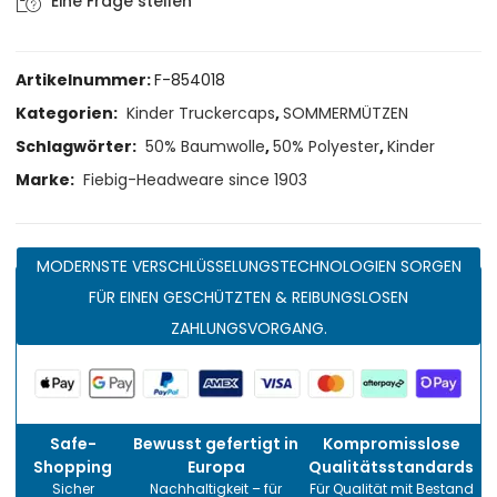
Eine Frage stellen
Artikelnummer:
F-854018
Kategorien:
Kinder Truckercaps
,
SOMMERMÜTZEN
Schlagwörter:
50% Baumwolle
,
50% Polyester
,
Kinder
Marke:
Fiebig-Headweare since 1903
MODERNSTE VERSCHLÜSSELUNGSTECHNOLOGIEN SORGEN
FÜR EINEN GESCHÜTZTEN & REIBUNGSLOSEN
ZAHLUNGSVORGANG.
Safe-
Bewusst gefertigt in
Kompromisslose
Shopping
Europa
Qualitätsstandards
Sicher
Nachhaltigkeit – für
Für Qualität mit Bestand