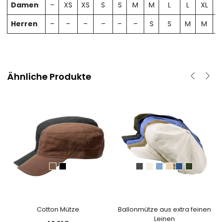
Damen
–
XS
XS
S
S
M
M
L
L
XL
X
Herren
–
–
–
–
–
–
S
S
M
M
Ähnliche Produkte
Cotton Mütze
Ballonmütze aus extra feinen
Leinen