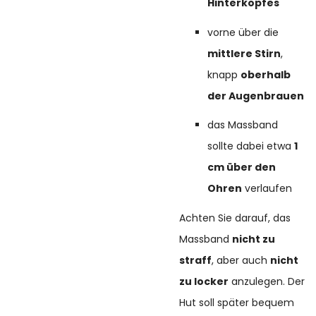
Hinterkopfes
vorne über die
mittlere Stirn
,
knapp
oberhalb
der Augenbrauen
das Massband
sollte dabei etwa
1
cm über den
Ohren
verlaufen
Achten Sie darauf, das
Massband
nicht zu
straff
, aber auch
nicht
zu locker
anzulegen. Der
Hut soll später bequem