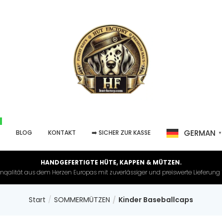
GERMAN
P
BLOG
KONTAKT
➡️ SICHER ZUR KASSE
HANDGEFERTIGTE HÜTE, KAPPEN & MÜTZEN.
nqalität aus dem Herzen Europas mit zuverlässiger und preiswerte Lieferung in 
Start
SOMMERMÜTZEN
Kinder Baseballcaps