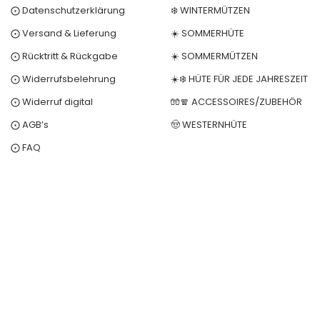
⨀ Datenschutzerklärung
❄️ WINTERMÜTZEN
⨀ Versand & Lieferung
☀️ SOMMERHÜTE
⨀ Rücktritt & Rückgabe
☀️ SOMMERMÜTZEN
⨀ Widerrufsbelehrung
☀️❄️ HÜTE FÜR JEDE JAHRESZEIT
⨀ Widerruf digital
🧤🧣 ACCESSOIRES/ZUBEHÖR
⨀ AGB’s
🤠 WESTERNHÜTE
⨀ FAQ