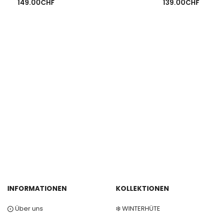
149.00
CHF
139.00
CHF
INFORMATIONEN
KOLLEKTIONEN
⨀ Über uns
❄️ WINTERHÜTE