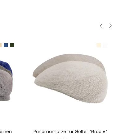
N
AUSFÜHRUNG WÄHLEN
Leinen
Panamamütze für Golfer “Grad 8”
Cam