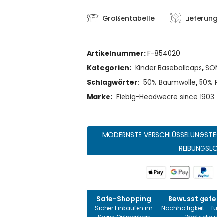
Größentabelle
Lieferun
Artikelnummer:
F-854020
Kategorien:
Kinder Baseballcaps
,
SO
Schlagwörter:
50% Baumwolle
,
50% P
Marke:
Fiebig-Headweare since 1903
MODERNSTE VERSCHLÜSSELUNGSTE
REIBUNGSL
Safe-Shopping
Bewusst gefer
Sicher Einkaufen im
Nachhaltigkeit – fü
Swiss Onlineshop
Werte die 