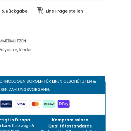
g & Rückgabe
Eine Frage stellen
MMERMÜTZEN
olyester
,
Kinder
CHNOLOGIEN SORGEN FÜR EINEN GESCHÜTZTEN &
OSEN ZAHLUNGSVORGANG.
tigt in Europa
Kompromisslose
r kurze Lieferwege &
Qualitätsstandards
überzeugen.