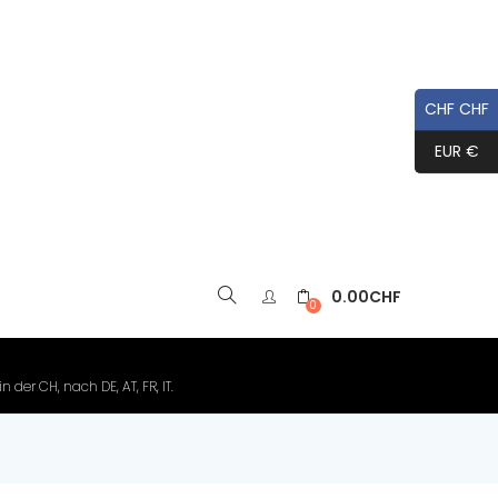
CHF CHF
EUR €
0.00
CHF
▼
0
der CH, nach DE, AT, FR, IT.