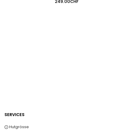
249.00
CHF
SERVICES
⨀ Hutgrösse