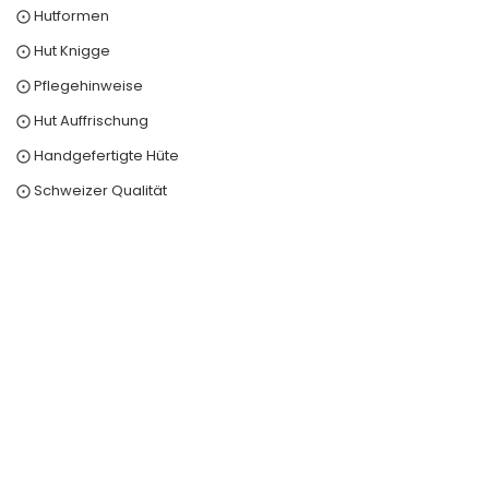
⨀ Hutformen
⨀ Hut Knigge
⨀ Pflegehinweise
⨀ Hut Auffrischung
⨀ Handgefertigte Hüte
⨀ Schweizer Qualität
0