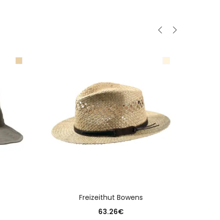
N
AUSFÜHRUNG WÄHLEN
Freizeithut Bowens
Kinde
63.26
€