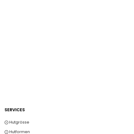
SERVICES
⨀ Hutgrösse
⨀ Hutformen