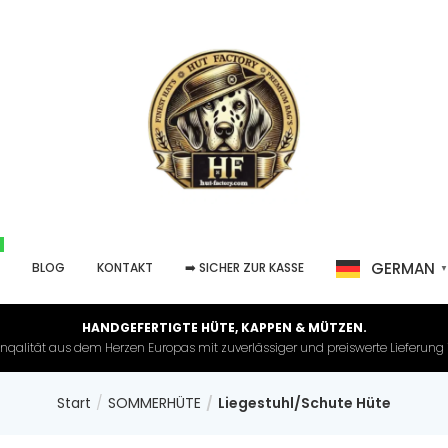
GERMAN
P
BLOG
KONTAKT
➡️ SICHER ZUR KASSE
HANDGEFERTIGTE HÜTE, KAPPEN & MÜTZEN.
nqalität aus dem Herzen Europas mit zuverlässiger und preiswerte Lieferung in 
Start
SOMMERHÜTE
Liegestuhl/Schute Hüte