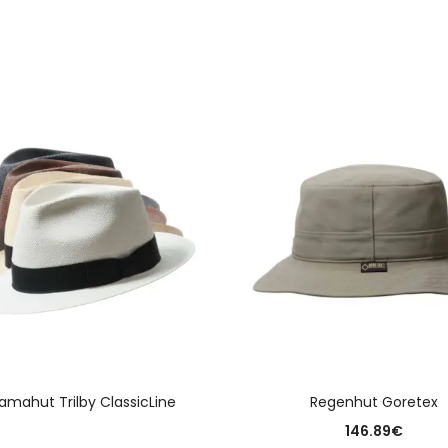
WEITERLESEN
AUSFÜHRUNG WÄHLE
amahut Trilby ClassicLine
Regenhut Goretex
146.89
€