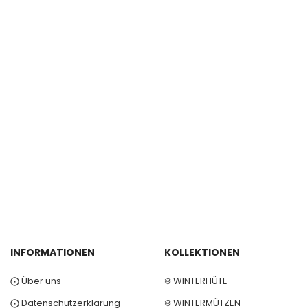
INFORMATIONEN
KOLLEKTIONEN
⨀ Über uns
❄️ WINTERHÜTE
⨀ Datenschutzerklärung
❄️ WINTERMÜTZEN