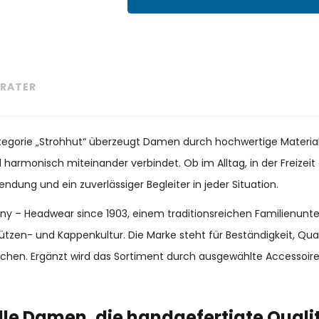
RATER
Kategorie „Strohhut“ überzeugt Damen durch hochwertige Material
il harmonisch miteinander verbindet. Ob im Alltag, in der Freize
endung und ein zuverlässiger Begleiter in jeder Situation.
many – Headwear since 1903, einem traditionsreichen Familienun
ützen- und Kappenkultur. Die Marke steht für Beständigkeit, Qu
chen. Ergänzt wird das Sortiment durch ausgewählte Accessoir
lle Damen, die handgefertigte Quali