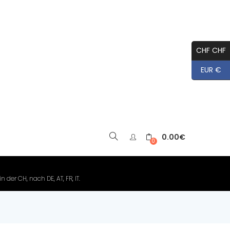
CHF CHF
EUR €
0.00
€
▼
0
der CH, nach DE, AT, FR, IT.