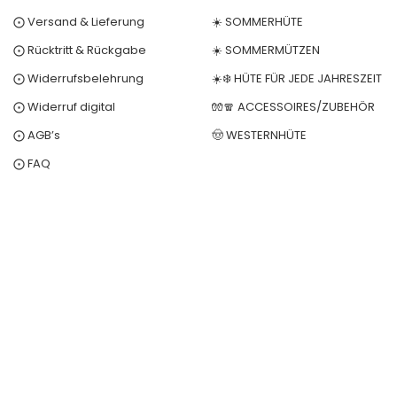
⨀ Versand & Lieferung
☀️ SOMMERHÜTE
⨀ Rücktritt & Rückgabe
☀️ SOMMERMÜTZEN
⨀ Widerrufsbelehrung
☀️❄️ HÜTE FÜR JEDE JAHRESZEIT
⨀ Widerruf digital
🧤🧣 ACCESSOIRES/ZUBEHÖR
⨀ AGB’s
🤠 WESTERNHÜTE
⨀ FAQ