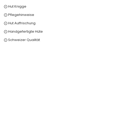
⨀ Hut Knigge
⨀ Pflegehinweise
⨀ Hut Auffrischung
⨀ Handgefertigte Hüte
⨀ Schweizer Qualität
0