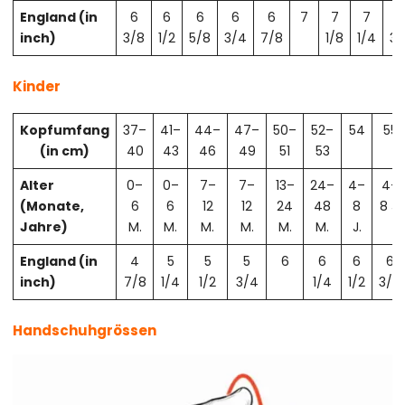
England (in
6
6
6
6
6
7
7
7
7
inch)
3/8
1/2
5/8
3/4
7/8
1/8
1/4
3/
Kinder
Kopfumfang
37–
41–
44–
47–
50–
52–
54
55
(in cm)
40
43
46
49
51
53
Alter
0–
0–
7–
7–
13–
24–
4–
4–
(Monate,
6
6
12
12
24
48
8
8 J.
Jahre)
M.
M.
M.
M.
M.
M.
J.
England (in
4
5
5
5
6
6
6
6
inch)
7/8
1/4
1/2
3/4
1/4
1/2
3/4
Handschuhgrössen