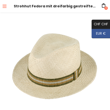
Strohhut Fedora mit dreifarbig gestreiftem Ripsband crushable
0
CHF CHF
EUR €