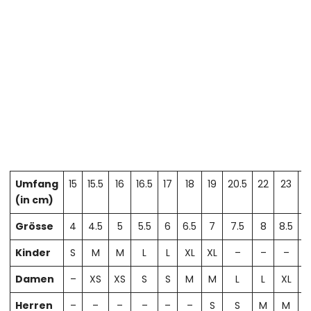
Umfang
15
15.5
16
16.5
17
18
19
20.5
22
23
2
(in cm)
Grösse
4
4.5
5
5.5
6
6.5
7
7.5
8
8.5
Kinder
S
M
M
L
L
XL
XL
–
–
–
Damen
–
XS
XS
S
S
M
M
L
L
XL
X
Herren
–
–
–
–
–
–
S
S
M
M