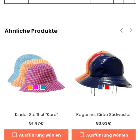
Ähnliche Produkte
Kinder Stoffhut “Karo”
Regenhut Cirée Südwester
51.47
€
83.63
€
Dieses
D
Ausführung wählen
Ausführung wählen
Produkt
P