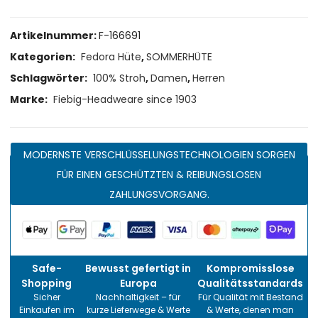
Artikelnummer:
F-166691
Kategorien:
Fedora Hüte
,
SOMMERHÜTE
Schlagwörter:
100% Stroh
,
Damen
,
Herren
Marke:
Fiebig-Headweare since 1903
MODERNSTE VERSCHLÜSSELUNGSTECHNOLOGIEN SORGEN
FÜR EINEN GESCHÜTZTEN & REIBUNGSLOSEN
ZAHLUNGSVORGANG.
Safe-
Bewusst gefertigt in
Kompromisslose
Shopping
Europa
Qualitätsstandards
Sicher
Nachhaltigkeit – für
Für Qualität mit Bestand
Einkaufen im
kurze Lieferwege & Werte
& Werte, denen man