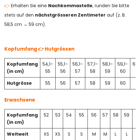
👉
Erhalten Sie eine
Nachkommastelle
, runden Sie bitte
stets auf den
nächstgrösseren Zentimeter
auf (z. B.
58,5 cm → 59 cm).
Kopfumfang 👉 Hutgrössen
Kopfumfang
54,1–
55,1–
56,1–
57,1–
58,1–
59,1–
60,
(in cm)
55
56
57
58
59
60
61
Hutgrösse
55
56
57
58
59
60
61
Erwachsene
Kopfumfang
52
53
54
55
56
57
58
59
6
(in cm)
Weltweit
XS
XS
S
S
M
M
L
L
X