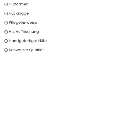
⨀ Hutformen
⨀ Hut Knigge
⨀ Pflegehinweise
⨀ Hut Auffrischung
⨀ Handgefertigte Hüte
⨀ Schweizer Qualität
0