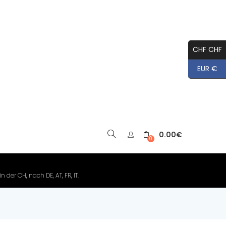
CHF CHF
EUR €
0.00
€
▼
0
der CH, nach DE, AT, FR, IT.