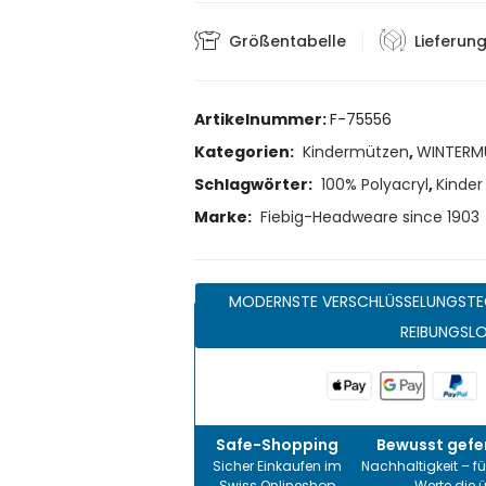
Größentabelle
Lieferun
Artikelnummer:
F-75556
Kategorien:
Kindermützen
,
WINTERM
Schlagwörter:
100% Polyacryl
,
Kinder
Marke:
Fiebig-Headweare since 1903
MODERNSTE VERSCHLÜSSELUNGSTE
REIBUNGSL
Safe-Shopping
Bewusst gefer
Sicher Einkaufen im
Nachhaltigkeit – fü
Swiss Onlineshop
Werte die 