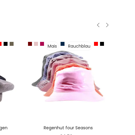
Mais
Rauchblau
N
AUSFÜHRUNG WÄHLEN
agen
Regenhut four Seasons