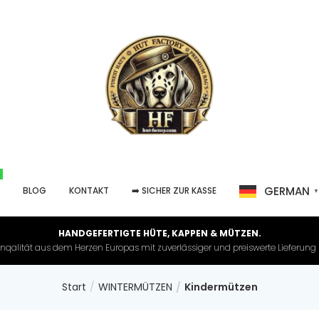
GERMAN
P
BLOG
KONTAKT
➡️ SICHER ZUR KASSE
HANDGEFERTIGTE HÜTE, KAPPEN & MÜTZEN.
nqalität aus dem Herzen Europas mit zuverlässiger und preiswerte Lieferung in 
Start
WINTERMÜTZEN
Kindermützen