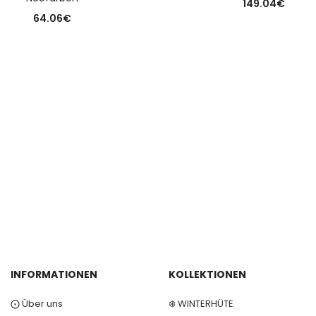
149.04
€
64.06
€
INFORMATIONEN
KOLLEKTIONEN
⨀ Über uns
❄️ WINTERHÜTE