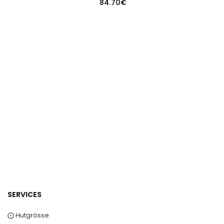
84.70
€
SERVICES
⨀ Hutgrösse