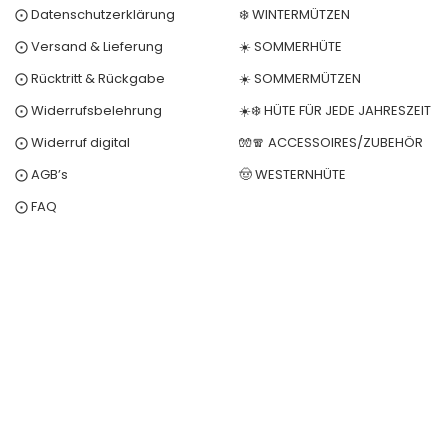
⨀ Datenschutzerklärung
❄️ WINTERMÜTZEN
⨀ Versand & Lieferung
☀️ SOMMERHÜTE
⨀ Rücktritt & Rückgabe
☀️ SOMMERMÜTZEN
⨀ Widerrufsbelehrung
☀️❄️ HÜTE FÜR JEDE JAHRESZEIT
⨀ Widerruf digital
🧤🧣 ACCESSOIRES/ZUBEHÖR
⨀ AGB’s
🤠 WESTERNHÜTE
⨀ FAQ