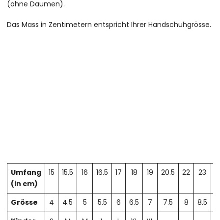
(ohne Daumen).
Das Mass in Zentimetern entspricht Ihrer Handschuhgrösse.
Umfang
15
15.5
16
16.5
17
18
19
20.5
22
23
2
(in cm)
Grösse
4
4.5
5
5.5
6
6.5
7
7.5
8
8.5