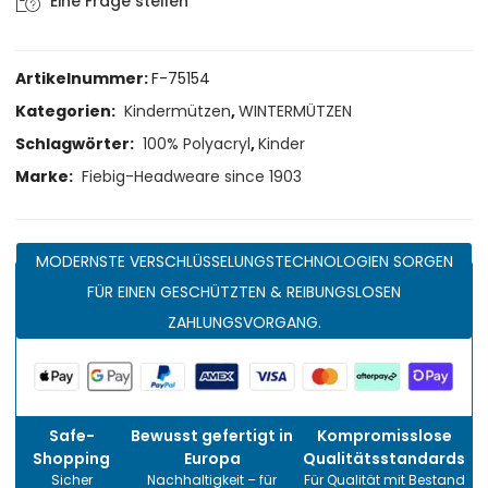
Eine Frage stellen
Artikelnummer:
F-75154
Kategorien:
Kindermützen
,
WINTERMÜTZEN
Schlagwörter:
100% Polyacryl
,
Kinder
Marke:
Fiebig-Headweare since 1903
MODERNSTE VERSCHLÜSSELUNGSTECHNOLOGIEN SORGEN
FÜR EINEN GESCHÜTZTEN & REIBUNGSLOSEN
ZAHLUNGSVORGANG.
Safe-
Bewusst gefertigt in
Kompromisslose
Shopping
Europa
Qualitätsstandards
Sicher
Nachhaltigkeit – für
Für Qualität mit Bestand