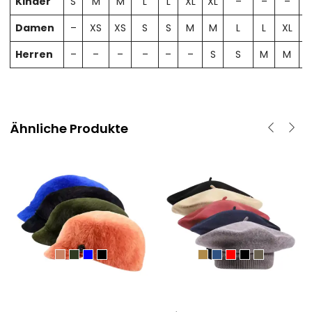
Kinder
S
M
M
L
L
XL
XL
–
–
–
Damen
–
XS
XS
S
S
M
M
L
L
XL
X
Herren
–
–
–
–
–
–
S
S
M
M
Ähnliche Produkte