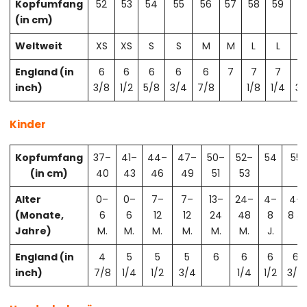
Kopfumfang
52
53
54
55
56
57
58
59
6
(in cm)
Weltweit
XS
XS
S
S
M
M
L
L
X
England (in
6
6
6
6
6
7
7
7
7
inch)
3/8
1/2
5/8
3/4
7/8
1/8
1/4
3/
Kinder
Kopfumfang
37–
41–
44–
47–
50–
52–
54
55
(in cm)
40
43
46
49
51
53
Alter
0–
0–
7–
7–
13–
24–
4–
4–
(Monate,
6
6
12
12
24
48
8
8 J.
Jahre)
M.
M.
M.
M.
M.
M.
J.
England (in
4
5
5
5
6
6
6
6
inch)
7/8
1/4
1/2
3/4
1/4
1/2
3/4