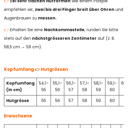
👉
B
ei sehr flachen Hutformen
wie einem Porkpie
empfehlen wir,
zwei bis drei Finger breit über Ohren
und
Augenbrauen zu
messen.
👉
Erhalten Sie eine
Nachkommastelle
, runden Sie bitte
stets auf den
nächstgrösseren Zentimeter
auf (z. B.
58,5 cm → 59 cm).
Kopfumfang 👉 Hutgrössen
Kopfumfang
54,1–
55,1–
56,1–
57,1–
58,1–
59,1–
60,
(in cm)
55
56
57
58
59
60
61
Hutgrösse
55
56
57
58
59
60
61
Erwachsene