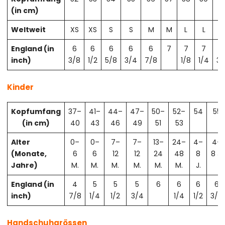
(in cm)
Weltweit
XS
XS
S
S
M
M
L
L
X
England (in
6
6
6
6
6
7
7
7
7
inch)
3/8
1/2
5/8
3/4
7/8
1/8
1/4
3/
Kinder
Kopfumfang
37–
41–
44–
47–
50–
52–
54
55
(in cm)
40
43
46
49
51
53
Alter
0–
0–
7–
7–
13–
24–
4–
4–
(Monate,
6
6
12
12
24
48
8
8 J.
Jahre)
M.
M.
M.
M.
M.
M.
J.
England (in
4
5
5
5
6
6
6
6
inch)
7/8
1/4
1/2
3/4
1/4
1/2
3/4
Handschuhgrössen