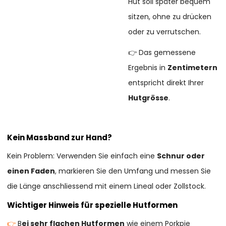
Hut soll später bequem
sitzen, ohne zu drücken
oder zu verrutschen.
👉 Das gemessene
Ergebnis in
Zentimetern
entspricht direkt Ihrer
Hutgrösse
.
Kein Massband zur Hand?
Kein Problem: Verwenden Sie einfach eine
Schnur oder
einen Faden
, markieren Sie den Umfang und messen Sie
die Länge anschliessend mit einem Lineal oder Zollstock.
Wichtiger Hinweis für spezielle Hutformen
👉
B
ei sehr flachen Hutformen
wie einem Porkpie