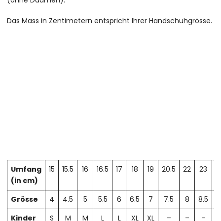
(ohne Daumen).
Das Mass in Zentimetern entspricht Ihrer Handschuhgrösse.
Umfang
15
15.5
16
16.5
17
18
19
20.5
22
23
2
(in cm)
Grösse
4
4.5
5
5.5
6
6.5
7
7.5
8
8.5
Kinder
S
M
M
L
L
XL
XL
–
–
–