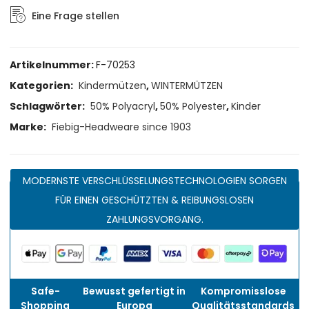
Eine Frage stellen
Artikelnummer:
F-70253
Kategorien:
Kindermützen
,
WINTERMÜTZEN
Schlagwörter:
50% Polyacryl
,
50% Polyester
,
Kinder
Marke:
Fiebig-Headweare since 1903
MODERNSTE VERSCHLÜSSELUNGSTECHNOLOGIEN SORGEN
FÜR EINEN GESCHÜTZTEN & REIBUNGSLOSEN
ZAHLUNGSVORGANG.
Safe-
Bewusst gefertigt in
Kompromisslose
Shopping
Europa
Qualitätsstandards