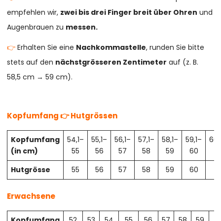
empfehlen wir,
zwei bis drei Finger breit über Ohren
und
Augenbrauen zu
messen.
👉
Erhalten Sie eine
Nachkommastelle
, runden Sie bitte
stets auf den
nächstgrösseren Zentimeter
auf (z. B.
58,5 cm → 59 cm).
Kopfumfang 👉 Hutgrössen
Kopfumfang
54,1–
55,1–
56,1–
57,1–
58,1–
59,1–
60,
(in cm)
55
56
57
58
59
60
61
Hutgrösse
55
56
57
58
59
60
61
Erwachsene
Kopfumfang
52
53
54
55
56
57
58
59
6