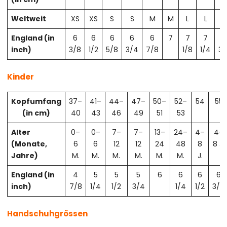
Weltweit
XS
XS
S
S
M
M
L
L
X
England (in
6
6
6
6
6
7
7
7
7
inch)
3/8
1/2
5/8
3/4
7/8
1/8
1/4
3/
Kinder
Kopfumfang
37–
41–
44–
47–
50–
52–
54
55
(in cm)
40
43
46
49
51
53
Alter
0–
0–
7–
7–
13–
24–
4–
4–
(Monate,
6
6
12
12
24
48
8
8 J.
Jahre)
M.
M.
M.
M.
M.
M.
J.
England (in
4
5
5
5
6
6
6
6
inch)
7/8
1/4
1/2
3/4
1/4
1/2
3/4
Handschuhgrössen