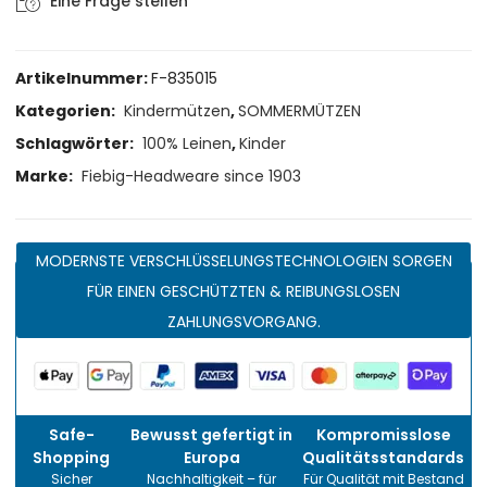
Eine Frage stellen
Artikelnummer:
F-835015
Kategorien:
Kindermützen
,
SOMMERMÜTZEN
Schlagwörter:
100% Leinen
,
Kinder
Marke:
Fiebig-Headweare since 1903
MODERNSTE VERSCHLÜSSELUNGSTECHNOLOGIEN SORGEN
FÜR EINEN GESCHÜTZTEN & REIBUNGSLOSEN
ZAHLUNGSVORGANG.
Safe-
Bewusst gefertigt in
Kompromisslose
Shopping
Europa
Qualitätsstandards
Sicher
Nachhaltigkeit – für
Für Qualität mit Bestand