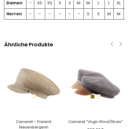
Damen
–
XS
XS
S
S
M
M
L
L
XL
X
Herren
–
–
–
–
–
–
S
S
M
M
Ähnliche Produkte
Camaret – Freiamt
Camaret “Virgin Wool/Straw”
NiesenbergerIn