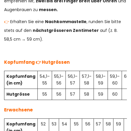
empfehlen wir,
zwei bis drei Finger breit über Ohren
und
Augenbrauen zu
messen.
👉
Erhalten Sie eine
Nachkommastelle
, runden Sie bitte
stets auf den
nächstgrösseren Zentimeter
auf (z. B.
58,5 cm → 59 cm).
Kopfumfang 👉 Hutgrössen
Kopfumfang
54,1–
55,1–
56,1–
57,1–
58,1–
59,1–
60,
(in cm)
55
56
57
58
59
60
61
Hutgrösse
55
56
57
58
59
60
61
Erwachsene
Kopfumfang
52
53
54
55
56
57
58
59
6
(in cm)