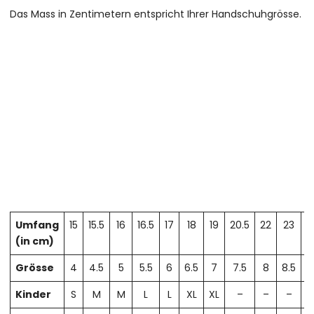
Das Mass in Zentimetern entspricht Ihrer Handschuhgrösse.
Umfang
15
15.5
16
16.5
17
18
19
20.5
22
23
2
(in cm)
Grösse
4
4.5
5
5.5
6
6.5
7
7.5
8
8.5
Kinder
S
M
M
L
L
XL
XL
–
–
–