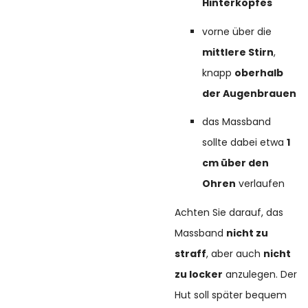
Hinterkopfes
vorne über die
mittlere Stirn
,
knapp
oberhalb
der Augenbrauen
das Massband
sollte dabei etwa
1
cm über den
Ohren
verlaufen
Achten Sie darauf, das
Massband
nicht zu
straff
, aber auch
nicht
zu locker
anzulegen. Der
Hut soll später bequem