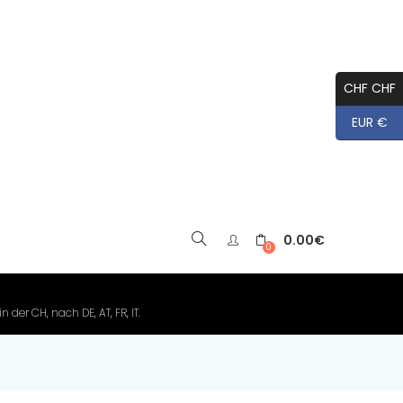
CHF CHF
EUR €
0.00
€
▼
0
der CH, nach DE, AT, FR, IT.