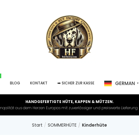
GERMAN
P
BLOG
KONTAKT
➡️ SICHER ZUR KASSE
HANDGEFERTIGTE HÜTE, KAPPEN & MÜTZEN.
nqalität aus dem Herzen Europas mit zuverlässiger und preiswerte Lieferung in 
Start
SOMMERHÜTE
Kinderhüte