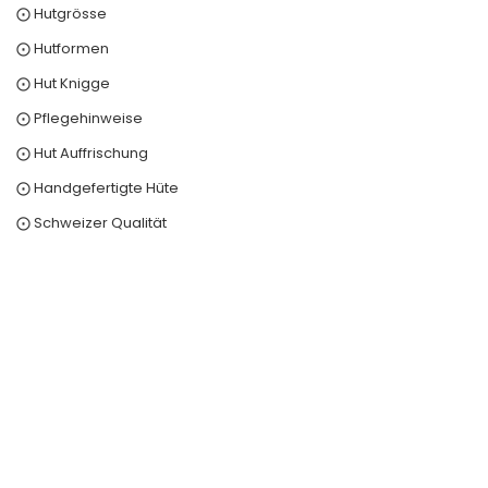
⨀ Hutgrösse
⨀ Hutformen
⨀ Hut Knigge
⨀ Pflegehinweise
⨀ Hut Auffrischung
⨀ Handgefertigte Hüte
⨀ Schweizer Qualität
0