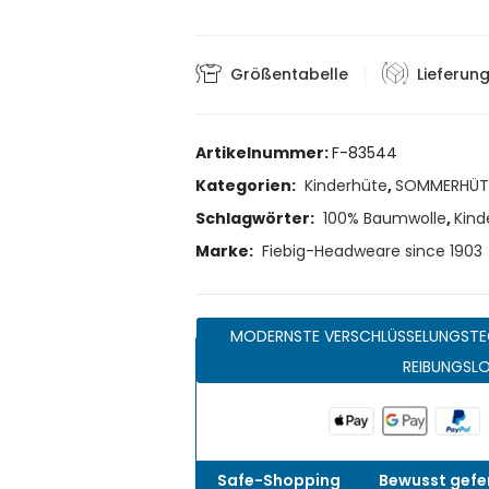
Größentabelle
Lieferun
Artikelnummer:
F-83544
Kategorien:
Kinderhüte
,
SOMMERHÜT
Schlagwörter:
100% Baumwolle
,
Kind
Marke:
Fiebig-Headweare since 1903
MODERNSTE VERSCHLÜSSELUNGSTE
REIBUNGSL
Safe-Shopping
Bewusst gefer