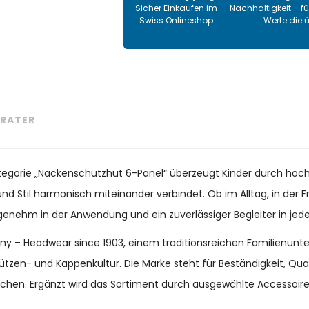
Sicher Einkaufen im
Nachhaltigkeit – fü
Swiss Onlineshop
Werte die 
RATER
Kategorie „Nackenschutzhut 6-Panel“ überzeugt Kinder durch hoch
nd Stil harmonisch miteinander verbindet. Ob im Alltag, in der Fr
ngenehm in der Anwendung und ein zuverlässiger Begleiter in jeder
many – Headwear since 1903, einem traditionsreichen Familienun
ützen- und Kappenkultur. Die Marke steht für Beständigkeit, Qu
chen. Ergänzt wird das Sortiment durch ausgewählte Accessoir