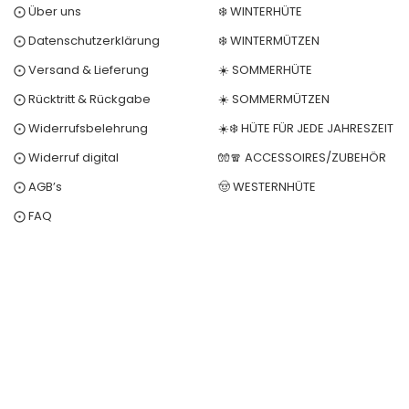
⨀ Über uns
❄️ WINTERHÜTE
⨀ Datenschutzerklärung
❄️ WINTERMÜTZEN
⨀ Versand & Lieferung
☀️ SOMMERHÜTE
⨀ Rücktritt & Rückgabe
☀️ SOMMERMÜTZEN
⨀ Widerrufsbelehrung
☀️❄️ HÜTE FÜR JEDE JAHRESZEIT
⨀ Widerruf digital
🧤🧣 ACCESSOIRES/ZUBEHÖR
⨀ AGB’s
🤠 WESTERNHÜTE
⨀ FAQ