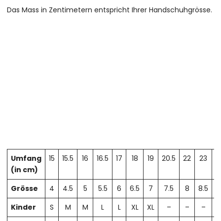
Das Mass in Zentimetern entspricht Ihrer Handschuhgrösse.
Umfang
15
15.5
16
16.5
17
18
19
20.5
22
23
2
(in cm)
Grösse
4
4.5
5
5.5
6
6.5
7
7.5
8
8.5
Kinder
S
M
M
L
L
XL
XL
–
–
–