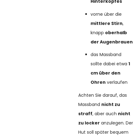
Hinterkopfes
vorne über die
mittlere Stirn
,
knapp
oberhalb
der Augenbrauen
das Massband
sollte dabei etwa
1
cm über den
Ohren
verlaufen
Achten Sie darauf, das
Massband
nicht zu
straff
, aber auch
nicht
zu locker
anzulegen. Der
Hut soll später bequem