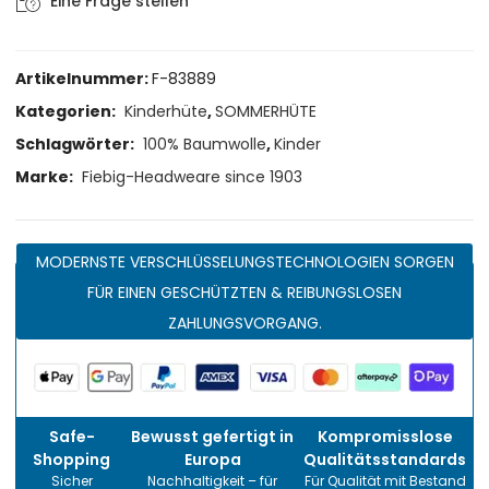
Eine Frage stellen
Artikelnummer:
F-83889
Kategorien:
Kinderhüte
,
SOMMERHÜTE
Schlagwörter:
100% Baumwolle
,
Kinder
Marke:
Fiebig-Headweare since 1903
MODERNSTE VERSCHLÜSSELUNGSTECHNOLOGIEN SORGEN
FÜR EINEN GESCHÜTZTEN & REIBUNGSLOSEN
ZAHLUNGSVORGANG.
Safe-
Bewusst gefertigt in
Kompromisslose
Shopping
Europa
Qualitätsstandards
Sicher
Nachhaltigkeit – für
Für Qualität mit Bestand