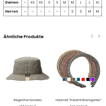
Damen
–
XS
XS
S
S
M
M
L
L
XL
X
Herren
–
–
–
–
–
–
S
S
M
M
Ähnliche Produkte
Regenhut Goretex
Haarreif “Freiamt Bremgarter”