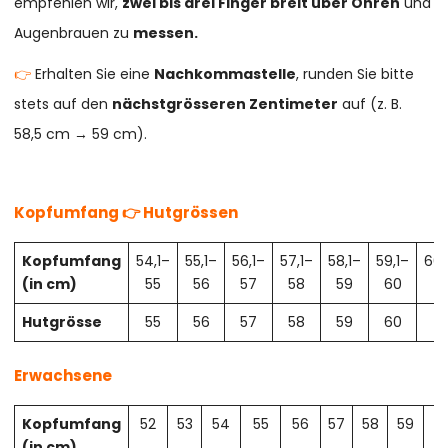
empfehlen wir,
zwei bis drei Finger breit über Ohren
und
Augenbrauen zu
messen.
👉
Erhalten Sie eine
Nachkommastelle
, runden Sie bitte
stets auf den
nächstgrösseren Zentimeter
auf (z. B.
58,5 cm → 59 cm).
Kopfumfang 👉 Hutgrössen
Kopfumfang
54,1–
55,1–
56,1–
57,1–
58,1–
59,1–
60,
(in cm)
55
56
57
58
59
60
61
Hutgrösse
55
56
57
58
59
60
61
Erwachsene
Kopfumfang
52
53
54
55
56
57
58
59
6
(in cm)