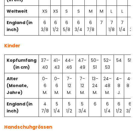
Weltweit
XS
XS
S
S
M
M
L
L
X
England (in
6
6
6
6
6
7
7
7
7
inch)
3/8
1/2
5/8
3/4
7/8
1/8
1/4
3/
Kinder
Kopfumfang
37–
41–
44–
47–
50–
52–
54
55
(in cm)
40
43
46
49
51
53
Alter
0–
0–
7–
7–
13–
24–
4–
4–
(Monate,
6
6
12
12
24
48
8
8 J.
Jahre)
M.
M.
M.
M.
M.
M.
J.
England (in
4
5
5
5
6
6
6
6
inch)
7/8
1/4
1/2
3/4
1/4
1/2
3/4
Handschuhgrössen