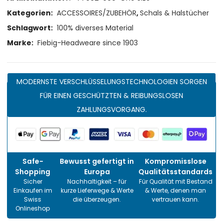
Kategorien:
ACCESSOIRES/ZUBEHÖR
,
Schals & Halstücher
Schlagwort:
100% diverses Material
Marke:
Fiebig-Headweare since 1903
MODERNSTE VERSCHLÜSSELUNGSTECHNOLOGIEN SORGEN
FÜR EINEN GESCHÜTZTEN & REIBUNGSLOSEN
ZAHLUNGSVORGANG.
Safe-
Bewusst gefertigt in
Kompromisslose
Shopping
Europa
Qualitätsstandards
Sicher
Nachhaltigkeit – für
Für Qualität mit Bestand
Einkaufen im
kurze Lieferwege & Werte
& Werte, denen man
Swiss
die überzeugen.
vertrauen kann.
Onlineshop