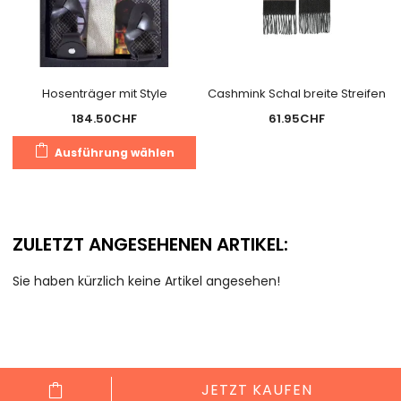
Hosenträger mit Style
Cashmink Schal breite Streifen
184.50
CHF
61.95
CHF
Dieses
Ausführung wählen
Produkt
weist
mehrere
Varianten
ZULETZT ANGESEHENEN ARTIKEL:
auf.
Die
Sie haben kürzlich keine Artikel angesehen!
Optionen
können
auf
der
Produktseite
JETZT KAUFEN
gewählt