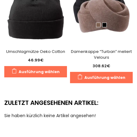
Umschlagmütze Oeko Cotton
Damenkappe “Turban” meliert
Velours
46.99
€
308.62
€
Dieses
Ausführung wählen
D
Produkt
Ausführung wählen
P
weist
we
mehrere
m
Varianten
ZULETZT ANGESEHENEN ARTIKEL:
V
auf.
au
Die
Sie haben kürzlich keine Artikel angesehen!
D
Optionen
O
können
k
auf