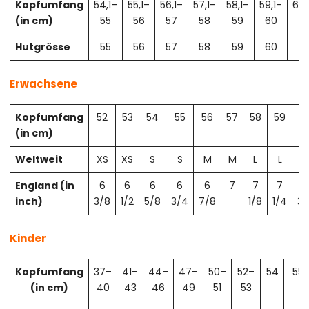
Kopfumfang
54,1–
55,1–
56,1–
57,1–
58,1–
59,1–
60,
(in cm)
55
56
57
58
59
60
61
Hutgrösse
55
56
57
58
59
60
61
Erwachsene
Kopfumfang
52
53
54
55
56
57
58
59
6
(in cm)
Weltweit
XS
XS
S
S
M
M
L
L
X
England (in
6
6
6
6
6
7
7
7
7
inch)
3/8
1/2
5/8
3/4
7/8
1/8
1/4
3/
Kinder
Kopfumfang
37–
41–
44–
47–
50–
52–
54
55
(in cm)
40
43
46
49
51
53