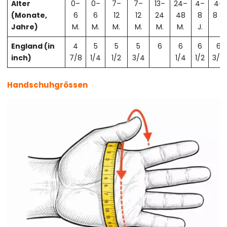
Alter
0–
0–
7–
7–
13–
24–
4–
4–
(Monate,
6
6
12
12
24
48
8
8 J.
Jahre)
M.
M.
M.
M.
M.
M.
J.
England (in
4
5
5
5
6
6
6
6
inch)
7/8
1/4
1/2
3/4
1/4
1/2
3/4
Handschuhgrössen