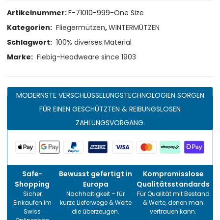
Artikelnummer:
F-71010-999-One Size
Kategorien:
Fliegermützen
,
WINTERMÜTZEN
Schlagwort:
100% diverses Material
Marke:
Fiebig-Headweare since 1903
MODERNSTE VERSCHLÜSSELUNGSTECHNOLOGIEN SORGEN
FÜR EINEN GESCHÜTZTEN & REIBUNGSLOSEN
ZAHLUNGSVORGANG.
Safe-
Bewusst gefertigt in
Kompromisslose
Shopping
Europa
Qualitätsstandards
Sicher
Nachhaltigkeit – für
Für Qualität mit Bestand
Einkaufen im
kurze Lieferwege & Werte
& Werte, denen man
Swiss
die überzeugen.
vertrauen kann.