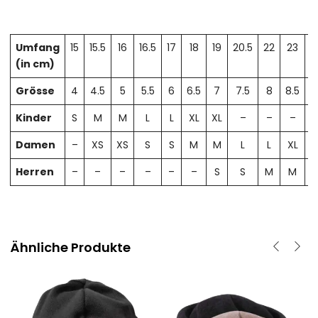
Umfang
15
15.5
16
16.5
17
18
19
20.5
22
23
2
(in cm)
Grösse
4
4.5
5
5.5
6
6.5
7
7.5
8
8.5
Kinder
S
M
M
L
L
XL
XL
–
–
–
Damen
–
XS
XS
S
S
M
M
L
L
XL
X
Herren
–
–
–
–
–
–
S
S
M
M
Ähnliche Produkte