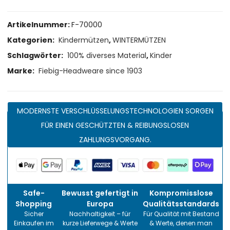
Artikelnummer:
F-70000
Kategorien:
Kindermützen
,
WINTERMÜTZEN
Schlagwörter:
100% diverses Material
,
Kinder
Marke:
Fiebig-Headweare since 1903
MODERNSTE VERSCHLÜSSELUNGSTECHNOLOGIEN SORGEN
FÜR EINEN GESCHÜTZTEN & REIBUNGSLOSEN
ZAHLUNGSVORGANG.
Safe-
Bewusst gefertigt in
Kompromisslose
Shopping
Europa
Qualitätsstandards
Sicher
Nachhaltigkeit – für
Für Qualität mit Bestand
Einkaufen im
kurze Lieferwege & Werte
& Werte, denen man