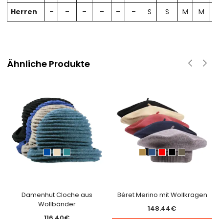
Herren
–
–
–
–
–
–
S
S
M
M
Ähnliche Produkte
Damenhut Cloche aus
Béret Merino mit Wollkragen
Wollbänder
148.44
€
116.40
€