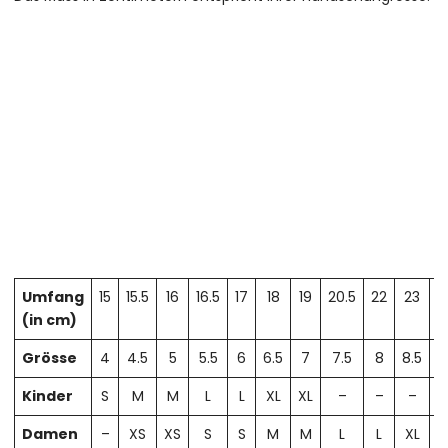
Umfang
15
15.5
16
16.5
17
18
19
20.5
22
23
2
(in cm)
Grösse
4
4.5
5
5.5
6
6.5
7
7.5
8
8.5
Kinder
S
M
M
L
L
XL
XL
–
–
–
Damen
–
XS
XS
S
S
M
M
L
L
XL
X