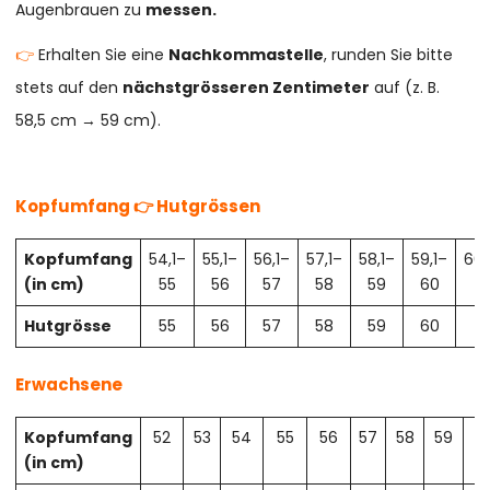
Augenbrauen zu
messen.
👉
Erhalten Sie eine
Nachkommastelle
, runden Sie bitte
stets auf den
nächstgrösseren Zentimeter
auf (z. B.
58,5 cm → 59 cm).
Kopfumfang 👉 Hutgrössen
Kopfumfang
54,1–
55,1–
56,1–
57,1–
58,1–
59,1–
60,
(in cm)
55
56
57
58
59
60
61
Hutgrösse
55
56
57
58
59
60
61
Erwachsene
Kopfumfang
52
53
54
55
56
57
58
59
6
(in cm)