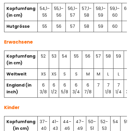
Kopfumfang
54,1–
55,1–
56,1–
57,1–
58,1–
59,1–
60,
(in cm)
55
56
57
58
59
60
61
Hutgrösse
55
56
57
58
59
60
61
Erwachsene
Kopfumfang
52
53
54
55
56
57
58
59
6
(in cm)
Weltweit
XS
XS
S
S
M
M
L
L
X
England (in
6
6
6
6
6
7
7
7
7
inch)
3/8
1/2
5/8
3/4
7/8
1/8
1/4
3/
Kinder
Kopfumfang
37–
41–
44–
47–
50–
52–
54
55
(in cm)
40
43
46
49
51
53