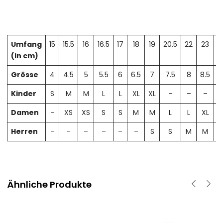
Umfang
15
15.5
16
16.5
17
18
19
20.5
22
23
2
(in cm)
Grösse
4
4.5
5
5.5
6
6.5
7
7.5
8
8.5
Kinder
S
M
M
L
L
XL
XL
–
–
–
Damen
–
XS
XS
S
S
M
M
L
L
XL
X
Herren
–
–
–
–
–
–
S
S
M
M
Ähnliche Produkte