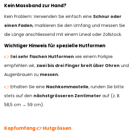
Kein Massband zur Hand?
Kein Problem: Verwenden Sie einfach eine
Schnur oder
einen Faden
, markieren Sie den Umfang und messen Sie
die Länge anschliessend mit einem Lineal oder Zollstock.
Wichtiger Hinweis für spezielle Hutformen
👉
B
ei sehr flachen Hutformen
wie einem Porkpie
empfehlen wir,
zwei bis drei Finger breit über Ohren
und
Augenbrauen zu
messen.
👉
Erhalten Sie eine
Nachkommastelle
, runden Sie bitte
stets auf den
nächstgrösseren Zentimeter
auf (z. B.
58,5 cm → 59 cm).
Kopfumfang 👉 Hutgrössen