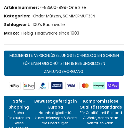
Artikelnummer:
F-83500-999-One Size
Kategorien:
Kinder Mützen
,
SOMMERMÜTZEN
Schlagwort:
100% Baumwolle
Marke:
Fiebig-Headweare since 1903
MODERNSTE VERSCHLÜSSELUNGSTECHNOLOGIEN SORGEN
FÜR EINEN GESCHÜTZTEN & REIBUNGSLOSEN
ZAHLUNGSVORGANG.
Safe-
Bewusst gefertigt in
Kompromisslose
Shopping
Europa
Qualitätsstandards
Sicher
Nachhaltigkeit – für
Für Qualität mit Bestand
Einkaufen im
kurze Lieferwege & Werte
& Werte, denen man
Swiss
die überzeugen.
vertrauen kann.