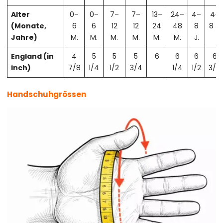
Alter
0–
0–
7–
7–
13–
24–
4–
4–
(Monate,
6
6
12
12
24
48
8
8 J.
Jahre)
M.
M.
M.
M.
M.
M.
J.
England (in
4
5
5
5
6
6
6
6
inch)
7/8
1/4
1/2
3/4
1/4
1/2
3/4
Handschuhgrössen