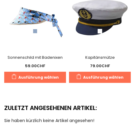
Sonnenschild mit Badenixen
Kapitänsmütze
59.00
CHF
79.00
CHF
Dieses
D
Ausführung wählen
Ausführung wählen
Produkt
P
weist
we
mehrere
m
Varianten
V
ZULETZT ANGESEHENEN ARTIKEL:
auf.
au
Die
D
Sie haben kürzlich keine Artikel angesehen!
Optionen
O
können
k