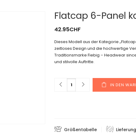
Flatcap 6-Panel ka
42.95
CHF
Dieses Modell aus der Kategorie „Flatc
zeitloses Design und die hochwertige Ver
Traditionsmarke Fiebig – Headwear since 1
und stilvolle Auftritte.
Menge
IN DEN WA
Größentabelle
Lieferun