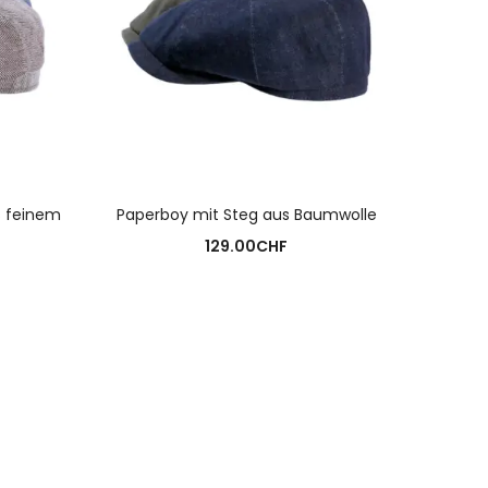
N
AUSFÜHRUNG WÄHLEN
s feinem
Paperboy mit Steg aus Baumwolle
129.00
CHF