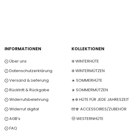
INFORMATIONEN
KOLLEKTIONEN
⨀ Über uns
❄️ WINTERHÜTE
⨀ Datenschutzerklärung
❄️ WINTERMÜTZEN
⨀ Versand & Lieferung
☀️ SOMMERHÜTE
⨀ Rücktritt & Rückgabe
☀️ SOMMERMÜTZEN
⨀ Widerrufsbelehrung
☀️❄️ HÜTE FÜR JEDE JAHRESZEIT
⨀ Widerruf digital
🧤🧣 ACCESSOIRES/ZUBEHÖR
⨀ AGB’s
🤠 WESTERNHÜTE
⨀ FAQ