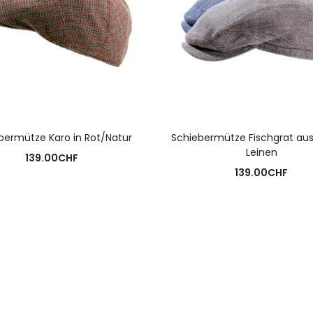
AUSFÜHRUNG WÄHLEN
AUSFÜHRUNG WÄHLE
bermütze Karo in Rot/Natur
Schiebermütze Fischgrat au
Leinen
139.00
CHF
139.00
CHF