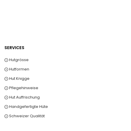
SERVICES
⨀ Hutgrösse
⨀ Hutformen
⨀ Hut Knigge
⨀ Pflegehinweise
⨀ Hut Auffrischung
⨀ Handgefertigte Hüte
⨀ Schweizer Qualität