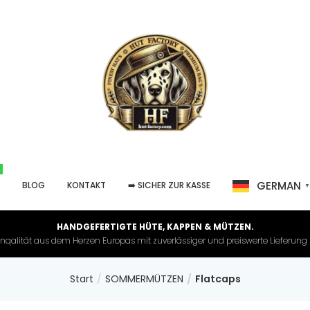
GERMAN
P
BLOG
KONTAKT
➡️ SICHER ZUR KASSE
HANDGEFERTIGTE HÜTE, KAPPEN & MÜTZEN.
nqalität aus dem Herzen Europas mit zuverlässiger und preiswerte Lieferung in 
Start
SOMMERMÜTZEN
Flatcaps