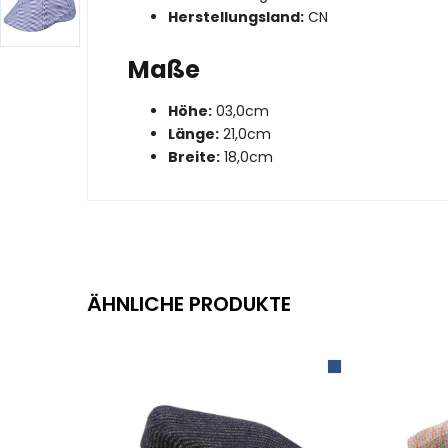
Herstellungsland:
CN
Maße
Höhe:
03,0cm
Länge:
21,0cm
Breite:
18,0cm
ÄHNLICHE PRODUKTE