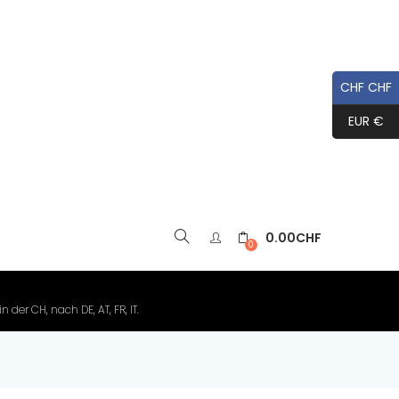
CHF CHF
EUR €
0.00
CHF
▼
0
der CH, nach DE, AT, FR, IT.