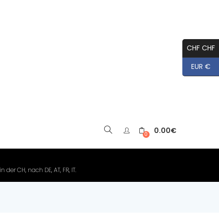
CHF CHF
EUR €
0.00
€
▼
0
der CH, nach DE, AT, FR, IT.