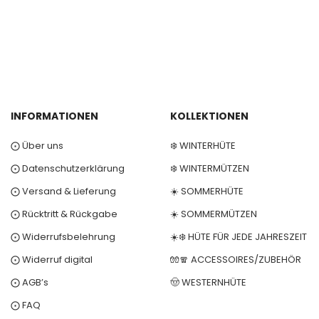
INFORMATIONEN
KOLLEKTIONEN
⨀ Über uns
❄️ WINTERHÜTE
⨀ Datenschutzerklärung
❄️ WINTERMÜTZEN
⨀ Versand & Lieferung
☀️ SOMMERHÜTE
⨀ Rücktritt & Rückgabe
☀️ SOMMERMÜTZEN
⨀ Widerrufsbelehrung
☀️❄️ HÜTE FÜR JEDE JAHRESZEIT
⨀ Widerruf digital
🧤🧣 ACCESSOIRES/ZUBEHÖR
⨀ AGB’s
🤠 WESTERNHÜTE
⨀ FAQ