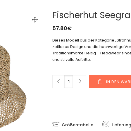
Fischerhut Seegra
57.80
€
Dieses Modell aus der Kategorie „Stroh
zeitloses Design und die hochwertige Vera
Traditionsmarke Fiebig – Headwear since 1
und stilvolle Auftritte.
Menge
IN DEN WA
Größentabelle
Lieferun