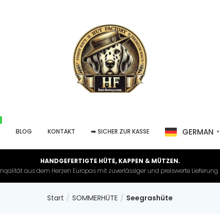
GERMAN
P
BLOG
KONTAKT
➡️ SICHER ZUR KASSE
HANDGEFERTIGTE HÜTE, KAPPEN & MÜTZEN.
nqalität aus dem Herzen Europas mit zuverlässiger und preiswerte Lieferung in 
Start
SOMMERHÜTE
Seegrashüte