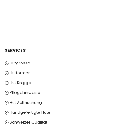
SERVICES
⨀ Hutgrösse
⨀ Hutformen
⨀ Hut Knigge
⨀ Pflegehinweise
⨀ Hut Auffrischung
⨀ Handgefertigte Hüte
⨀ Schweizer Qualität