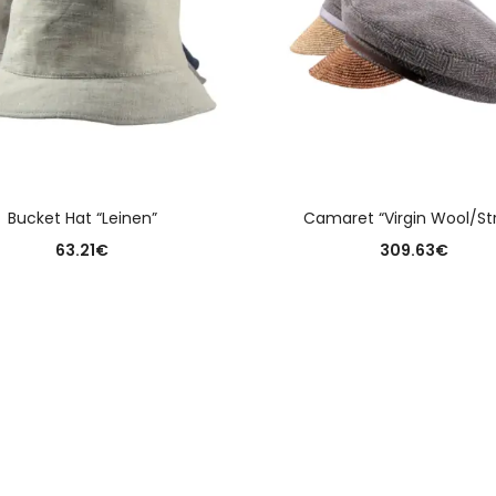
AUSFÜHRUNG WÄHLEN
AUSFÜHRUNG WÄHLE
Bucket Hat “Leinen”
Camaret “Virgin Wool/St
63.21
€
309.63
€