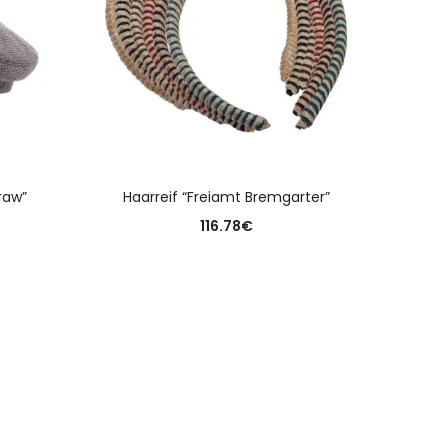
N
AUSFÜHRUNG WÄHLEN
raw”
Haarreif “Freiamt Bremgarter”
Dame
116.78
€