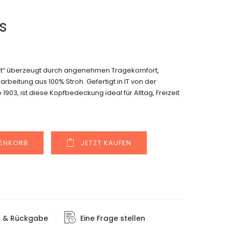
s
hut“ überzeugt durch angenehmen Tragekomfort,
rbeitung aus 100% Stroh. Gefertigt in IT von der
903, ist diese Kopfbedeckung ideal für Alltag, Freizeit
Alternative:
RENKORB
JETZT KAUFEN
g & Rückgabe
Eine Frage stellen