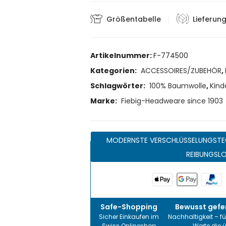
Größentabelle
Lieferun
Artikelnummer:
F-774500
Kategorien:
ACCESSOIRES/ZUBEHÖR
,
Schlagwörter:
100% Baumwolle
,
Kind
Marke:
Fiebig-Headweare since 1903
MODERNSTE VERSCHLÜSSELUNGSTE
REIBUNGSL
Safe-Shopping
Bewusst gefer
Sicher Einkaufen im
Nachhaltigkeit – fü
Swiss Onlineshop
Werte die 