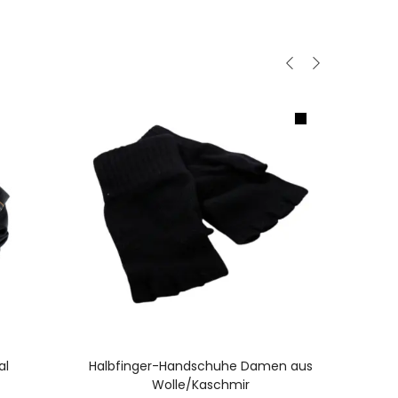
AUSFÜHRUNG WÄHLEN
al
Halbfinger-Handschuhe Damen aus
Hut M
Wolle/Kaschmir