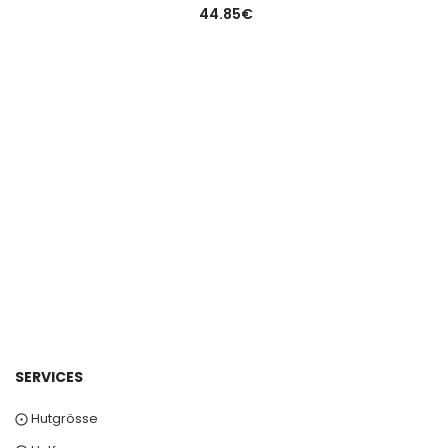
44.85
€
SERVICES
⨀ Hutgrösse