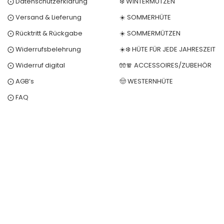
⨀ Datenschutzerklärung
❄️ WINTERMÜTZEN
⨀ Versand & Lieferung
☀️ SOMMERHÜTE
⨀ Rücktritt & Rückgabe
☀️ SOMMERMÜTZEN
⨀ Widerrufsbelehrung
☀️❄️ HÜTE FÜR JEDE JAHRESZEIT
⨀ Widerruf digital
🧤🧣 ACCESSOIRES/ZUBEHÖR
⨀ AGB’s
🤠 WESTERNHÜTE
⨀ FAQ