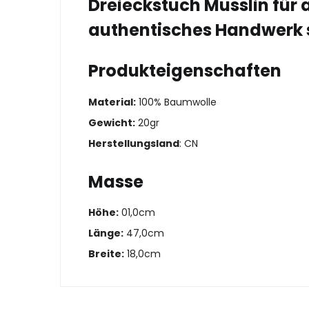
Dreieckstuch Musslin für 
authentisches Handwerk 
Produkteigenschaften
Material:
100% Baumwolle
Gewicht:
20gr
Herstellungsland
: CN
Masse
Höhe:
01,0cm
Länge:
47,0cm
Breite:
18,0cm