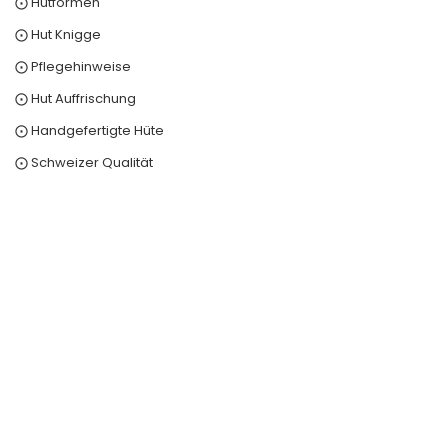
⨀ Hutformen
⨀ Hut Knigge
⨀ Pflegehinweise
⨀ Hut Auffrischung
⨀ Handgefertigte Hüte
⨀ Schweizer Qualität
0