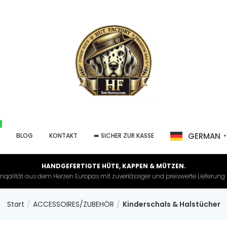
GERMAN
P
BLOG
KONTAKT
➡️ SICHER ZUR KASSE
HANDGEFERTIGTE HÜTE, KAPPEN & MÜTZEN.
nqalität aus dem Herzen Europas mit zuverlässiger und preiswerte Lieferung in 
Start
ACCESSOIRES/ZUBEHÖR
Kinderschals & Halstücher