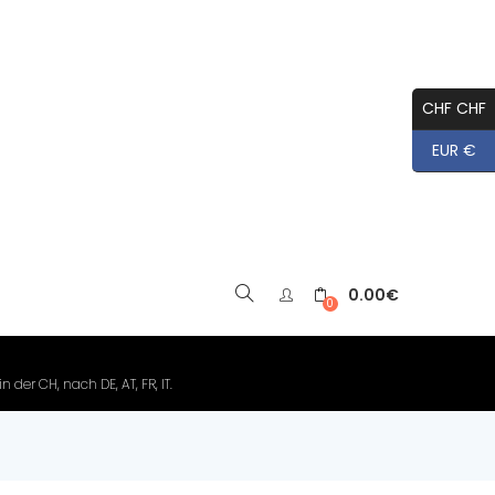
CHF CHF
EUR €
0.00
€
▼
0
der CH, nach DE, AT, FR, IT.