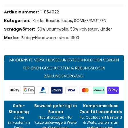
Artikelnummer:
F-854022
Kategorien:
Kinder Baseballcaps
,
SOMMERMÜTZEN
Schlagwörter:
50% Baumwolle
,
50% Polyester
,
Kinder
Marke:
Fiebig-Headweare since 1903
MODERNSTE VERSCHLÜSSELUNGSTECHNOLOGIEN SORGEN
FÜR EINEN GESCHÜTZTEN & REIBUNGSLOSEN
ZAHLUNGSVORGANG.
Safe-
Bewusst gefertigt in
Kompromisslose
Shopping
Europa
Qualitätsstandards
Sicher
Nachhaltigkeit – für
Für Qualität mit Bestand
Einkaufen im
kurze Lieferwege & Werte
& Werte, denen man
Swiss
die überzeugen.
vertrauen kann.