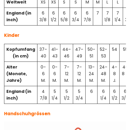
Weltweit
XS
XS
S
S
M
M
L
L
X
England (in
6
6
6
6
6
7
7
7
7
inch)
3/8
1/2
5/8
3/4
7/8
1/8
1/4
3/
Kinder
Kopfumfang
37–
41–
44–
47–
50–
52–
54
55
(in cm)
40
43
46
49
51
53
Alter
0–
0–
7–
7–
13–
24–
4–
4–
(Monate,
6
6
12
12
24
48
8
8 J.
Jahre)
M.
M.
M.
M.
M.
M.
J.
England (in
4
5
5
5
6
6
6
6
inch)
7/8
1/4
1/2
3/4
1/4
1/2
3/4
Handschuhgrössen