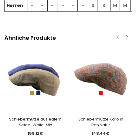
Herren
–
–
–
–
–
–
S
S
M
M
Ähnliche Produkte
Schiebermütze aus edlem
Schiebermütze Karo in
Seide-Wolle-Mix
Rot/Natur
159.12
€
148.44
€