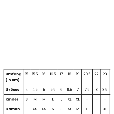
Umfang
15
15.5
16
16.5
17
18
19
20.5
22
23
2
(in cm)
Grösse
4
4.5
5
5.5
6
6.5
7
7.5
8
8.5
Kinder
S
M
M
L
L
XL
XL
–
–
–
Damen
–
XS
XS
S
S
M
M
L
L
XL
X