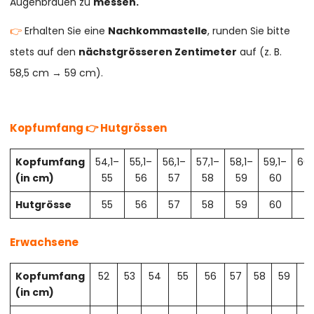
Augenbrauen zu
messen.
👉
Erhalten Sie eine
Nachkommastelle
, runden Sie bitte
stets auf den
nächstgrösseren Zentimeter
auf (z. B.
58,5 cm → 59 cm).
Kopfumfang 👉 Hutgrössen
Kopfumfang
54,1–
55,1–
56,1–
57,1–
58,1–
59,1–
60,
(in cm)
55
56
57
58
59
60
61
Hutgrösse
55
56
57
58
59
60
61
Erwachsene
Kopfumfang
52
53
54
55
56
57
58
59
6
(in cm)