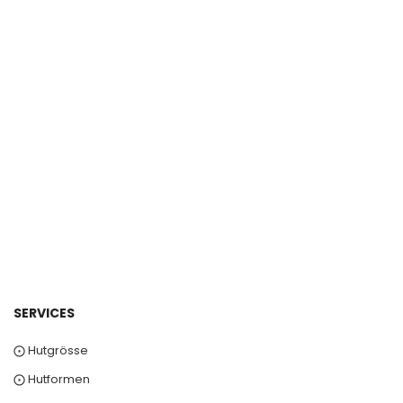
SERVICES
⨀ Hutgrösse
⨀ Hutformen