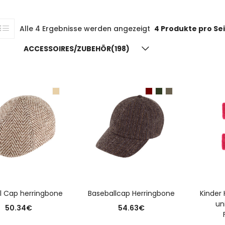
Alle 4 Ergebnisse werden angezeigt
4 Produkte pro Se
ACCESSOIRES/ZUBEHÖR(198)
USFÜHRUNG WÄHLEN
AUSFÜHRUNG WÄHLEN
A
l Cap herringbone
Baseballcap Herringbone
Kinder
un
50.34
€
54.63
€