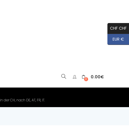
CHF CHF
EUR €
0.00
€
▼
0
der CH, nach DE, AT, FR, IT.