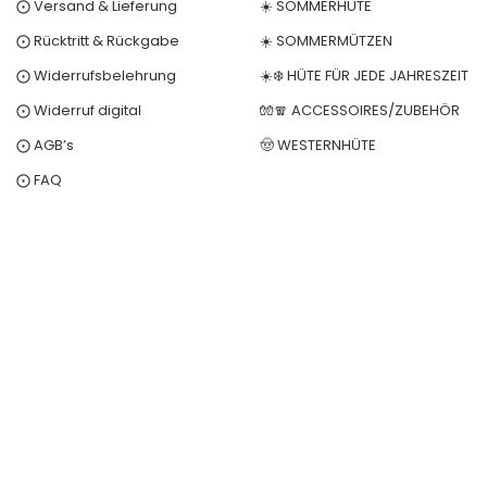
⨀ Versand & Lieferung
☀️ SOMMERHÜTE
⨀ Rücktritt & Rückgabe
☀️ SOMMERMÜTZEN
⨀ Widerrufsbelehrung
☀️❄️ HÜTE FÜR JEDE JAHRESZEIT
⨀ Widerruf digital
🧤🧣 ACCESSOIRES/ZUBEHÖR
⨀ AGB’s
🤠 WESTERNHÜTE
⨀ FAQ