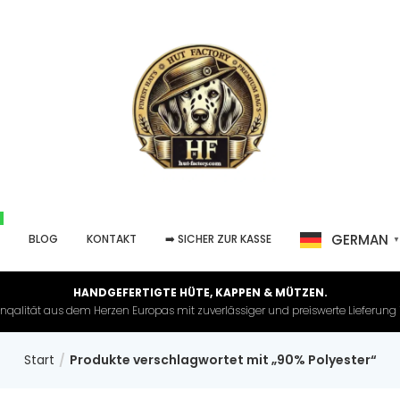
GERMAN
P
BLOG
KONTAKT
➡️ SICHER ZUR KASSE
HANDGEFERTIGTE HÜTE, KAPPEN & MÜTZEN.
nqalität aus dem Herzen Europas mit zuverlässiger und preiswerte Lieferung in 
Start
Produkte verschlagwortet mit „90% Polyester“