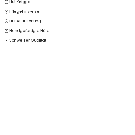
⨀ Hut Knigge
⨀ Pflegehinweise
⨀ Hut Auffrischung
⨀ Handgefertigte Hüte
⨀ Schweizer Qualität
0