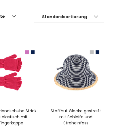
ite
Standardsortierung
USFÜHRUNG WÄHLEN
AUSFÜHRUNG WÄHLEN
 Handschuhe Strick
Stoffhut Glocke gestreift
i elastisch mit
mit Schleife und
Fingerkappe
Stroheinfass