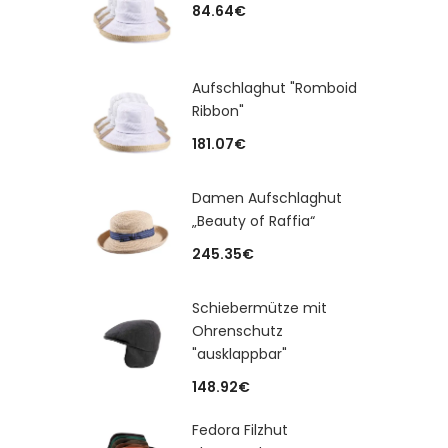
84.64
€
Aufschlaghut "Romboid
Ribbon"
181.07
€
Damen Aufschlaghut
„Beauty of Raffia“
245.35
€
Schiebermütze mit
Ohrenschutz
"ausklappbar"
148.92
€
Fedora Filzhut