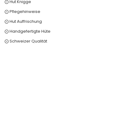
⨀ Hut Knigge
⨀ Pflegehinweise
⨀ Hut Auffrischung
⨀ Handgefertigte Hüte
⨀ Schweizer Qualität
0