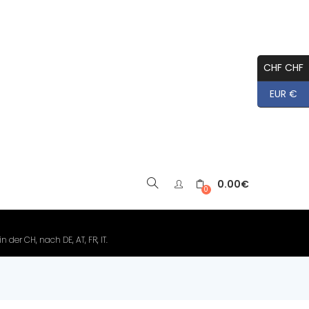
CHF CHF
EUR €
0.00
€
▼
0
der CH, nach DE, AT, FR, IT.