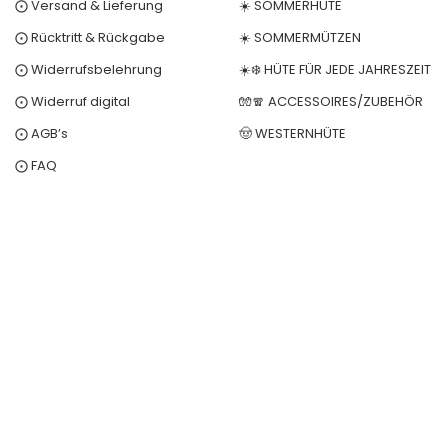
⨀ Versand & Lieferung
☀️ SOMMERHÜTE
⨀ Rücktritt & Rückgabe
☀️ SOMMERMÜTZEN
⨀ Widerrufsbelehrung
☀️❄️ HÜTE FÜR JEDE JAHRESZEIT
⨀ Widerruf digital
🧤🧣 ACCESSOIRES/ZUBEHÖR
⨀ AGB’s
🤠 WESTERNHÜTE
⨀ FAQ