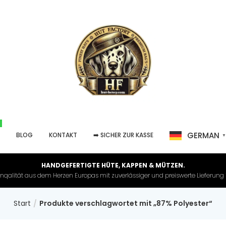
GERMAN
P
BLOG
KONTAKT
➡️ SICHER ZUR KASSE
HANDGEFERTIGTE HÜTE, KAPPEN & MÜTZEN.
nqalität aus dem Herzen Europas mit zuverlässiger und preiswerte Lieferung in 
Start
Produkte verschlagwortet mit „87% Polyester“