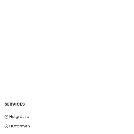
SERVICES
⨀ Hutgrösse
⨀ Hutformen