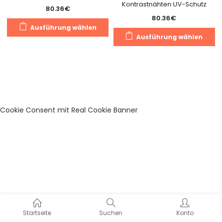
Kontrastnähten UV-Schutz
80.36
€
80.36
€
Dieses
Ausführung wählen
Di
Produkt
Ausführung wählen
Pr
weist
we
mehrere
m
Varianten
Va
auf.
au
Die
Di
Optionen
Cookie Consent mit Real Cookie Banner
O
können
k
auf
a
der
de
Produktseite
Pr
gewählt
g
werden
w
Startseite
Suchen
Konto