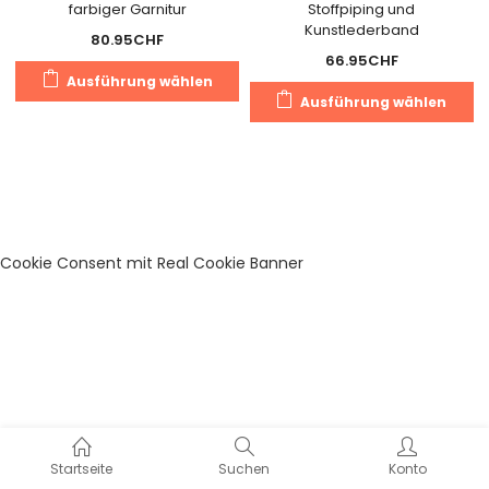
farbiger Garnitur
Stoffpiping und
Kunstlederband
80.95
CHF
66.95
CHF
Dieses
Ausführung wählen
Di
Produkt
Ausführung wählen
Pr
weist
we
mehrere
m
Varianten
Va
auf.
au
Die
Di
Optionen
Cookie Consent mit Real Cookie Banner
O
können
k
auf
a
der
de
Produktseite
Pr
gewählt
g
werden
w
Startseite
Suchen
Konto