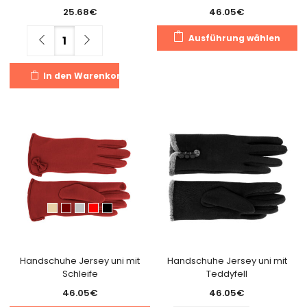
25.68
€
46.05
€
Di
Menge
Ausführung wählen
Pr
we
In den Warenkorb
m
Va
au
Di
O
k
a
de
Pr
g
w
Handschuhe Jersey uni mit
Handschuhe Jersey uni mit
Schleife
Teddyfell
46.05
€
46.05
€