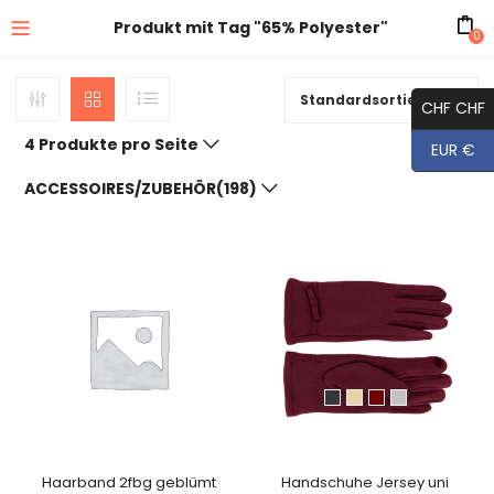
Produkt mit Tag "65% Polyester"
0
Standardsortierung
CHF CHF
4 Produkte pro Seite
EUR €
ACCESSOIRES/ZUBEHÖR(198)
Haarband 2fbg geblümt
Handschuhe Jersey uni