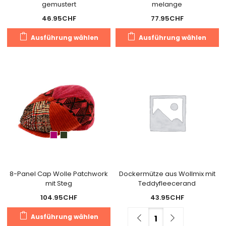
gemustert
melange
46.95
CHF
77.95
CHF
Dieses
Di
Ausführung wählen
Ausführung wählen
Produkt
Pr
weist
we
mehrere
m
Varianten
Va
auf.
au
Die
Di
Optionen
O
können
k
auf
a
der
de
Produktseite
Pr
gewählt
g
8-Panel Cap Wolle Patchwork
Dockermütze aus Wollmix mit
mit Steg
Teddyfleecerand
werden
w
104.95
CHF
43.95
CHF
Dieses
Menge
Ausführung wählen
Produkt