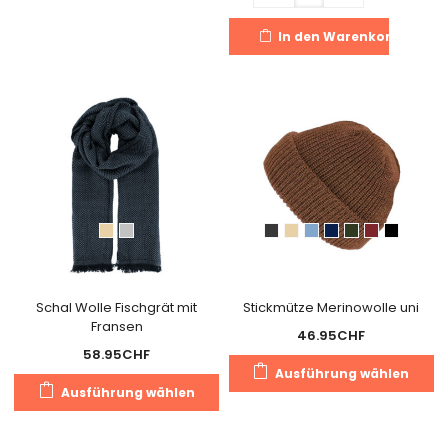
weist
In den Warenkorb
mehrere
Varianten
auf.
Die
Optionen
können
auf
der
Produktseite
gewählt
werden
Schal Wolle Fischgrät mit
Stickmütze Merinowolle uni
Fransen
46.95
CHF
58.95
CHF
Di
Ausführung wählen
Dieses
Pr
Ausführung wählen
Produkt
we
weist
m