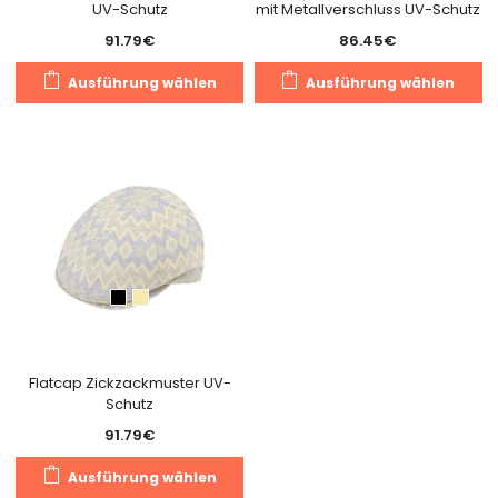
UV-Schutz
mit Metallverschluss UV-Schutz
91.79
€
86.45
€
Dieses
Di
Ausführung wählen
Ausführung wählen
Produkt
Pr
weist
we
mehrere
m
Varianten
Va
auf.
au
Die
Di
Optionen
O
können
k
auf
a
der
de
Produktseite
Pr
gewählt
g
Flatcap Zickzackmuster UV-
Schutz
werden
w
91.79
€
Dieses
Ausführung wählen
Produkt