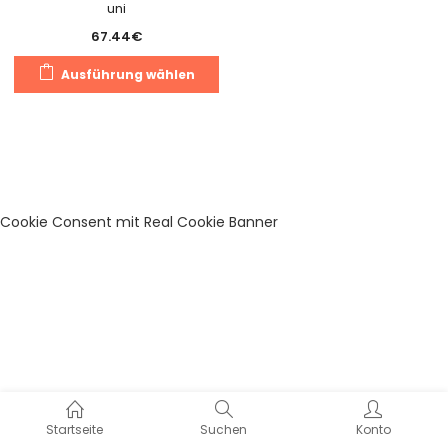
uni
67.44
€
Dieses
Ausführung wählen
Produkt
weist
mehrere
Varianten
auf.
Die
Cookie Consent mit Real Cookie Banner
Optionen
können
auf
der
Produktseite
gewählt
werden
Startseite
Suchen
Konto