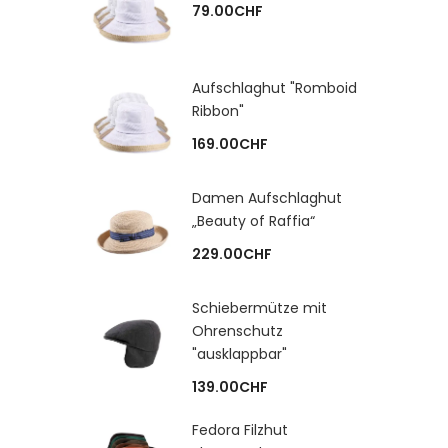
79.00
CHF
Aufschlaghut "Romboid
Ribbon"
169.00
CHF
Damen Aufschlaghut
„Beauty of Raffia“
229.00
CHF
Schiebermütze mit
Ohrenschutz
"ausklappbar"
139.00
CHF
Fedora Filzhut