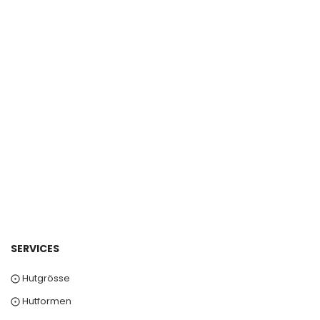
SERVICES
⨀ Hutgrösse
⨀ Hutformen