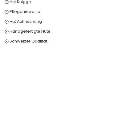
⨀ Hut Knigge
⨀ Pflegehinweise
⨀ Hut Auffrischung
⨀ Handgefertigte Hüte
⨀ Schweizer Qualität
0