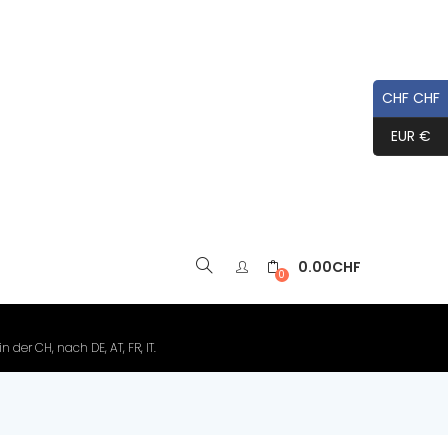
CHF CHF
EUR €
0.00
CHF
▼
0
der CH, nach DE, AT, FR, IT.