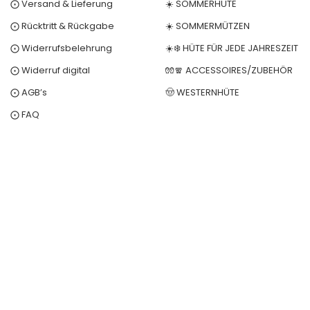
⨀ Versand & Lieferung
☀️ SOMMERHÜTE
⨀ Rücktritt & Rückgabe
☀️ SOMMERMÜTZEN
⨀ Widerrufsbelehrung
☀️❄️ HÜTE FÜR JEDE JAHRESZEIT
⨀ Widerruf digital
🧤🧣 ACCESSOIRES/ZUBEHÖR
⨀ AGB’s
🤠 WESTERNHÜTE
⨀ FAQ