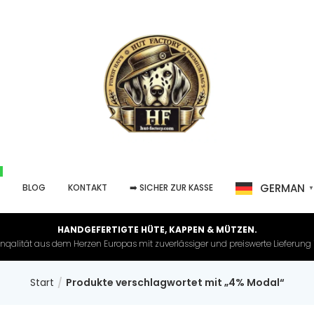
GERMAN
P
BLOG
KONTAKT
➡️ SICHER ZUR KASSE
HANDGEFERTIGTE HÜTE, KAPPEN & MÜTZEN.
nqalität aus dem Herzen Europas mit zuverlässiger und preiswerte Lieferung in 
Start
Produkte verschlagwortet mit „4% Modal“