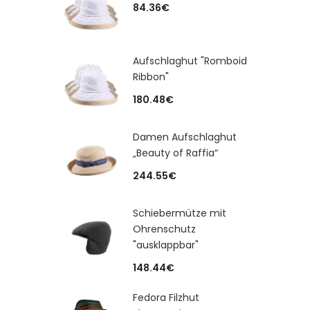
84.36
€
Aufschlaghut "Romboid
Ribbon"
180.48
€
Damen Aufschlaghut
„Beauty of Raffia“
244.55
€
Schiebermütze mit
Ohrenschutz
"ausklappbar"
148.44
€
Fedora Filzhut