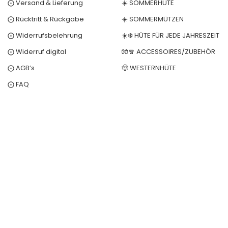
⨀ Versand & Lieferung
☀️ SOMMERHÜTE
⨀ Rücktritt & Rückgabe
☀️ SOMMERMÜTZEN
⨀ Widerrufsbelehrung
☀️❄️ HÜTE FÜR JEDE JAHRESZEIT
⨀ Widerruf digital
🧤🧣 ACCESSOIRES/ZUBEHÖR
⨀ AGB’s
🤠 WESTERNHÜTE
⨀ FAQ