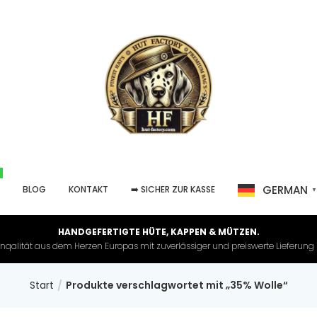
GERMAN
P
BLOG
KONTAKT
➡️ SICHER ZUR KASSE
HANDGEFERTIGTE HÜTE, KAPPEN & MÜTZEN.
nqalität aus dem Herzen Europas mit zuverlässiger und preiswerte Lieferung in 
Start
Produkte verschlagwortet mit „35% Wolle“