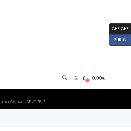
CHF CHF
EUR €
0.00
€
▼
0
der CH, nach DE, AT, FR, IT.