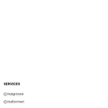
SERVICES
⨀ Hutgrösse
⨀ Hutformen