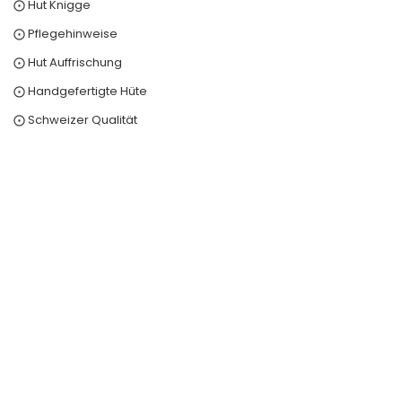
⨀ Hut Knigge
⨀ Pflegehinweise
⨀ Hut Auffrischung
⨀ Handgefertigte Hüte
⨀ Schweizer Qualität
0