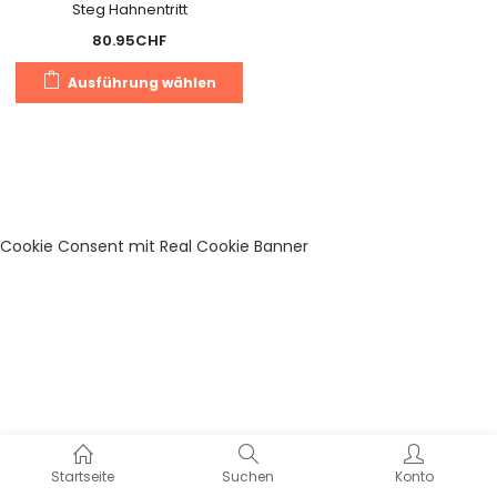
Steg Hahnentritt
80.95
CHF
Dieses
Ausführung wählen
Produkt
weist
mehrere
Varianten
auf.
Die
Cookie Consent mit Real Cookie Banner
Optionen
können
auf
der
Produktseite
gewählt
werden
Startseite
Suchen
Konto