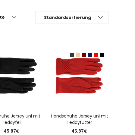
ite
Standardsortierung
N DEN WARENKORB
AUSFÜHRUNG WÄHLEN
uhe Jersey uni mit
Handschuhe Jersey uni mit
Teddyfell
Teddyfutter
45.87
€
45.87
€