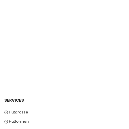
SERVICES
⨀ Hutgrösse
⨀ Hutformen