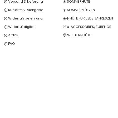
⨀ Versand & Lieferung
☀️ SOMMERHÜTE
⨀ Rücktritt & Rückgabe
☀️ SOMMERMÜTZEN
⨀ Widerrufsbelehrung
☀️❄️ HÜTE FÜR JEDE JAHRESZEIT
⨀ Widerruf digital
🧤🧣 ACCESSOIRES/ZUBEHÖR
⨀ AGB’s
🤠 WESTERNHÜTE
⨀ FAQ