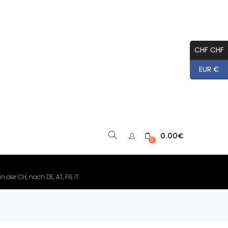
CHF CHF
EUR €
0.00
€
▼
0
der CH, nach DE, AT, FR, IT.