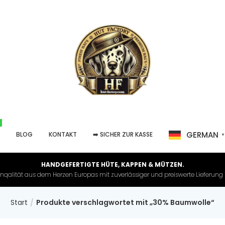
GERMAN
P
BLOG
KONTAKT
➡️ SICHER ZUR KASSE
HANDGEFERTIGTE HÜTE, KAPPEN & MÜTZEN.
nqalität aus dem Herzen Europas mit zuverlässiger und preiswerte Lieferung in 
Start
Produkte verschlagwortet mit „30% Baumwolle“