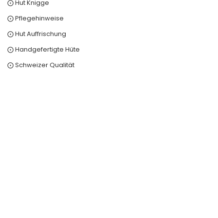
⨀ Hut Knigge
⨀ Pflegehinweise
⨀ Hut Auffrischung
⨀ Handgefertigte Hüte
⨀ Schweizer Qualität
0