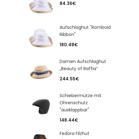
84.36
€
Aufschlaghut "Romboid
Ribbon"
180.48
€
Damen Aufschlaghut
„Beauty of Raffia“
244.55
€
Schiebermütze mit
Ohrenschutz
"ausklappbar"
148.44
€
Fedora Filzhut