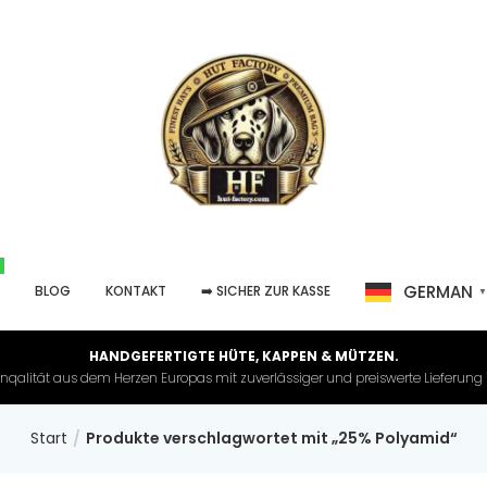
GERMAN
P
BLOG
KONTAKT
➡️ SICHER ZUR KASSE
HANDGEFERTIGTE HÜTE, KAPPEN & MÜTZEN.
nqalität aus dem Herzen Europas mit zuverlässiger und preiswerte Lieferung in 
Start
Produkte verschlagwortet mit „25% Polyamid“