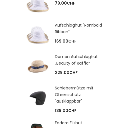
79.00
CHF
Aufschlaghut "Romboid
Ribbon"
169.00
CHF
Damen Aufschlaghut
„Beauty of Raffia“
229.00
CHF
Schiebermütze mit
Ohrenschutz
"ausklappbar"
139.00
CHF
Fedora Filzhut