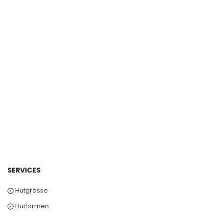
SERVICES
⨀ Hutgrösse
⨀ Hutformen