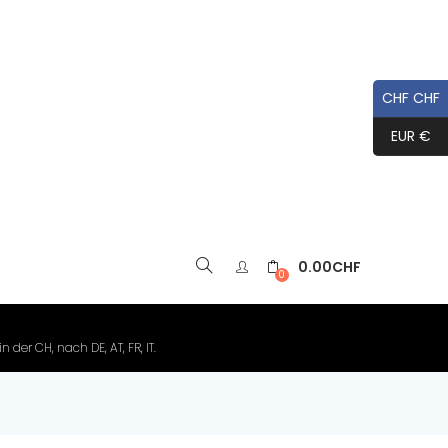
CHF CHF
EUR €
0.00
CHF
▼
0
der CH, nach DE, AT, FR, IT.