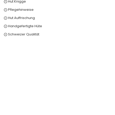
⨀ Hut Knigge
⨀ Pflegehinweise
⨀ Hut Auffrischung
⨀ Handgefertigte Hüte
⨀ Schweizer Qualität
0