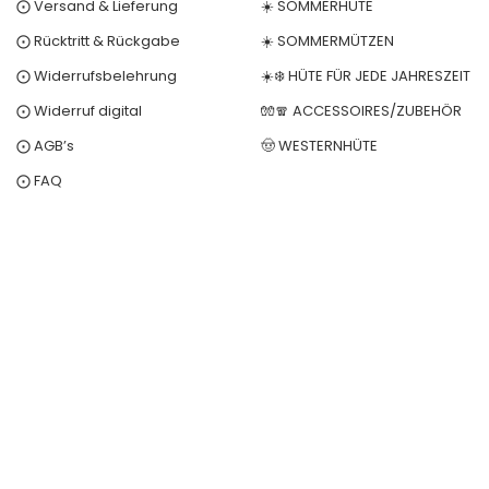
⨀ Versand & Lieferung
☀️ SOMMERHÜTE
⨀ Rücktritt & Rückgabe
☀️ SOMMERMÜTZEN
⨀ Widerrufsbelehrung
☀️❄️ HÜTE FÜR JEDE JAHRESZEIT
⨀ Widerruf digital
🧤🧣 ACCESSOIRES/ZUBEHÖR
⨀ AGB’s
🤠 WESTERNHÜTE
⨀ FAQ