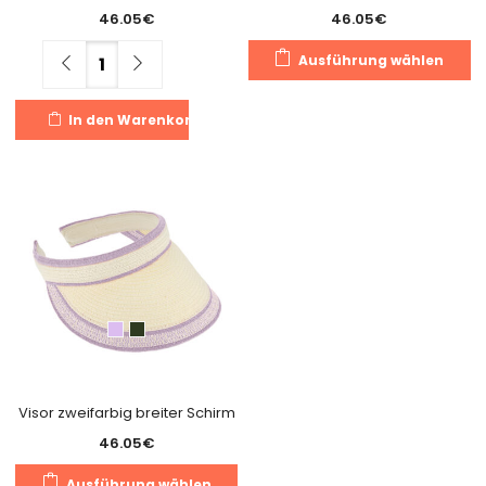
46.05
€
46.05
€
Di
Menge
Ausführung wählen
Pr
we
In den Warenkorb
m
Va
au
Di
O
k
a
de
Pr
g
w
Visor zweifarbig breiter Schirm
46.05
€
Dieses
Ausführung wählen