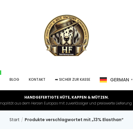
GERMAN
P
BLOG
KONTAKT
➡️ SICHER ZUR KASSE
HANDGEFERTIGTE HÜTE, KAPPEN & MÜTZEN.
nqalität aus dem Herzen Europas mit zuverlässiger und preiswerte Lieferung in 
Start
Produkte verschlagwortet mit „13% Elasthan“