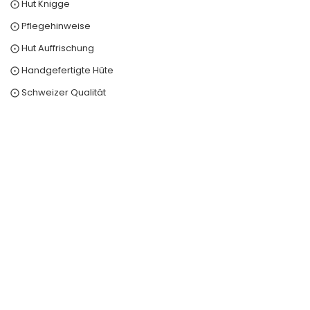
⨀ Hut Knigge
⨀ Pflegehinweise
⨀ Hut Auffrischung
⨀ Handgefertigte Hüte
⨀ Schweizer Qualität
0