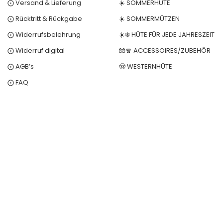
⨀ Versand & Lieferung
☀️ SOMMERHÜTE
⨀ Rücktritt & Rückgabe
☀️ SOMMERMÜTZEN
⨀ Widerrufsbelehrung
☀️❄️ HÜTE FÜR JEDE JAHRESZEIT
⨀ Widerruf digital
🧤🧣 ACCESSOIRES/ZUBEHÖR
⨀ AGB’s
🤠 WESTERNHÜTE
⨀ FAQ