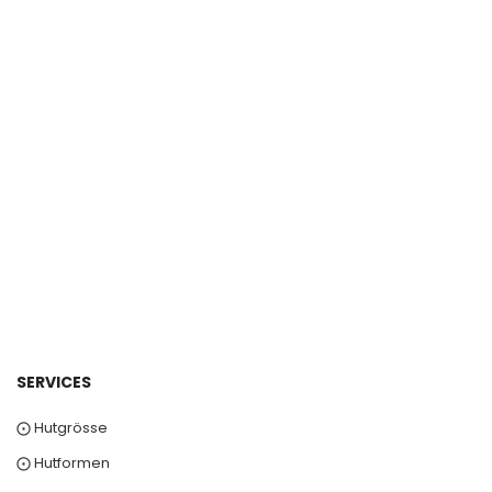
SERVICES
⨀ Hutgrösse
⨀ Hutformen