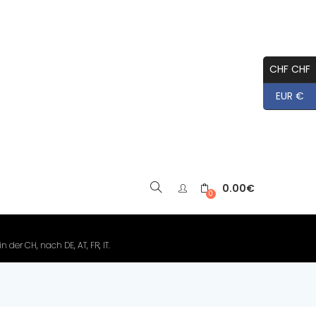
CHF CHF
EUR €
0.00
€
▼
0
der CH, nach DE, AT, FR, IT.