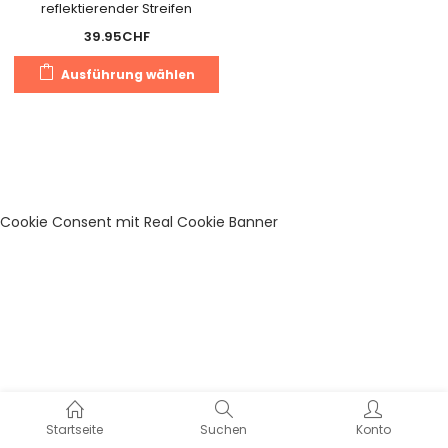
reflektierender Streifen
39.95
CHF
Dieses
Ausführung wählen
Produkt
weist
mehrere
Varianten
auf.
Die
Cookie Consent mit Real Cookie Banner
Optionen
können
auf
der
Produktseite
gewählt
werden
Startseite
Suchen
Konto