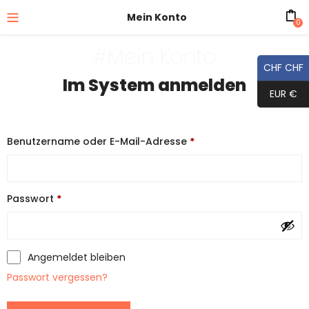
Mein Konto
0
#Mein Konto
CHF CHF
Im System anmelden
EUR €
Erforderlich
Benutzername oder E-Mail-Adresse
*
Erforderlich
Passwort
*
Alternative:
Angemeldet bleiben
Passwort vergessen?