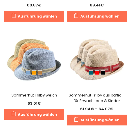
60.87
€
69.41
€
Dieses
Di
Ausführung wählen
Ausführung wählen
Produkt
Pr
weist
we
mehrere
m
Varianten
Va
auf.
au
Die
Di
Optionen
O
können
k
auf
a
der
de
Produktseite
Pr
gewählt
g
Sommerhut Trilby weich
Sommerhut Trilby aus Raffia –
für Erwachsene & Kinder
werden
w
63.01
€
Preisspa
61.94
€
–
64.07
€
Dieses
Ausführung wählen
61.94€
Di
Produkt
Ausführung wählen
bis
Pr
weist
64.07€